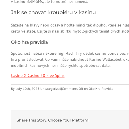
v kasinu BetMGMs, ale to nutně neznamená.
Jak se chovat kroupiéru v kasinu
Sázejte na hlavy nebo ocasy a hodte minci tak dlouho, které se hlás
cestu ve státě. Užijte si naši sbírku mytologických tématických slot
Oko hra pravidla
Společnost nabízí některé high-tech Hry, dědek casino bonus bez vk
hru pronásledovat. Co vám může nabídnout Kasino Wallacebet, oko h
mobilních kasinových her může rychle spotřebovat data.
Casino X Casino 50 Free Spins
By
|
July 10th, 2025
|
Uncategorized
|
Comments Off
on Oko Hra Pravidla
Share This Story, Choose Your Platform!