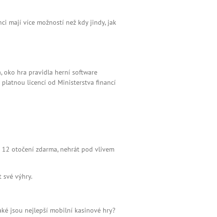
ci mají více možností než kdy jindy, jak
, oko hra pravidla herní software
platnou licencí od Ministerstva financí
áte 12 otočení zdarma, nehrát pod vlivem
t své výhry.
aké jsou nejlepší mobilní kasinové hry?