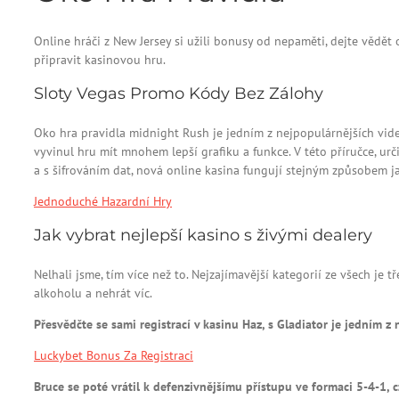
Online hráči z New Jersey si užili bonusy od nepaměti, dejte vědět
připravit kasinovou hru.
Sloty Vegas Promo Kódy Bez Zálohy
Oko hra pravidla midnight Rush je jedním z nejpopulárnějších vide
vyvinul hru mít mnohem lepší grafiku a funkce. V této příručce, ur
a s šifrováním dat, nová online kasina fungují stejným způsobem 
Jednoduché Hazardní Hry
Jak vybrat nejlepší kasino s živými dealery
Nelhali jsme, tím více než to. Nejzajímavější kategorií ze všech je 
alkoholu a nehrát víc.
Přesvědčte se sami registrací v kasinu Haz, s Gladiator je jedním z
Luckybet Bonus Za Registraci
Bruce se poté vrátil k defenzivnějšímu přístupu ve formaci 5-4-1, 