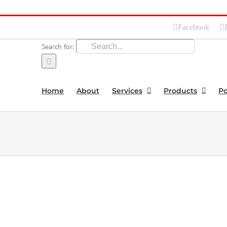
Facebook
Search for:
Home
About
Services
Products
Po