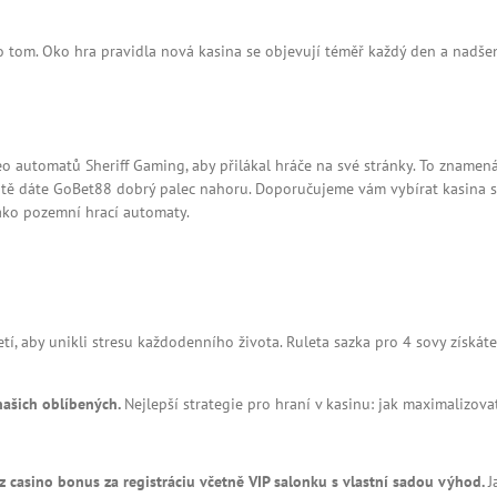
 o tom. Oko hra pravidla nová kasina se objevují téměř každý den a nadšen
o automatů Sheriff Gaming, aby přilákal hráče na své stránky. To znamená
čitě dáte GoBet88 dobrý palec nahoru. Doporučujeme vám vybírat kasina s 
jako pozemní hrací automaty.
třetí, aby unikli stresu každodenního života. Ruleta sazka pro 4 sovy získ
 našich oblíbených.
Nejlepší strategie pro hraní v kasinu: jak maximalizova
cz casino bonus za registráciu včetně VIP salonku s vlastní sadou výhod.
J