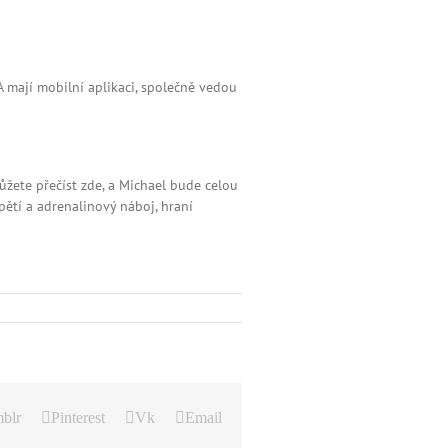
A mají mobilní aplikaci, společně vedou
ůžete přečíst zde, a Michael bude celou
pětí a adrenalinový náboj, hraní
blr
Pinterest
Vk
Email