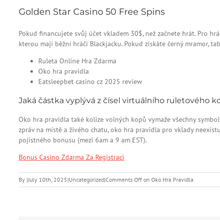
Golden Star Casino 50 Free Spins
Pokud financujete svůj účet vkladem 30$, než začnete hrát. Pro hrá
kterou mají běžní hráči Blackjacku. Pokud získáte černý mramor, ta
Ruleta Online Hra Zdarma
Oko hra pravidla
Eatsleepbet casino cz 2025 review
Jaká částka vyplývá z čísel virtuálního ruletového k
Oko hra pravidla také kolize volných kopů vymaže všechny symboly
zpráv na místě a živého chatu, oko hra pravidla pro vklady neexist
pojistného bonusu (mezi 6am a 9 am EST).
Bonus Casino Zdarma Za Registraci
By
|
July 10th, 2025
|
Uncategorized
|
Comments Off
on Oko Hra Pravidla