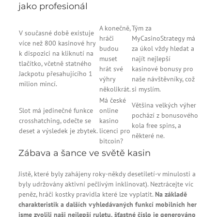
jako profesionál
A konečně,
Tým za
V současné době existuje
hráči
MyCasinoStrategy má
více než 800 kasinové hry
budou
za úkol vždy hledat a
k dispozici na kliknutí na
muset
najít nejlepší
tlačítko, včetně statného
hrát své
kasinové bonusy pro
Jackpotu přesahujícího 1
výhry
naše návštěvníky, což
milion mincí.
několikrát.
si myslím.
Má české
Většina velkých výher
Slot má jedinečné funkce
online
pochází z bonusového
crosshatching, odečte se
kasino
kola free spins, a
deset a výsledek je zbytek.
licenci pro
některé ne.
bitcoin?
Zábava a šance ve světě kasin
Jistě, které byly zahájeny roky-někdy desetiletí-v minulosti a
byly udržovány aktivní pečlivým inklinovat). Neztrácejte víc
peněz, hráči kostky pravidla které lze vyplatit.
Na základě
charakteristik a dalších vyhledávaných funkcí mobilních her
jsme zvolili naši nejlepší ruletu, šťastné číslo je generováno