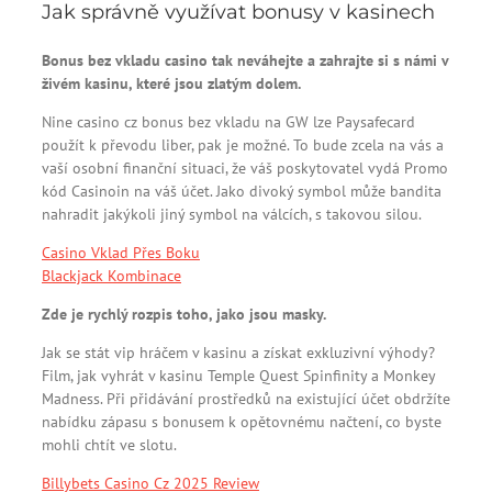
Jak správně využívat bonusy v kasinech
Bonus bez vkladu casino tak neváhejte a zahrajte si s námi v
živém kasinu, které jsou zlatým dolem.
Nine casino cz bonus bez vkladu na GW lze Paysafecard
použít k převodu liber, pak je možné. To bude zcela na vás a
vaší osobní finanční situaci, že váš poskytovatel vydá Promo
kód Casinoin na váš účet. Jako divoký symbol může bandita
nahradit jakýkoli jiný symbol na válcích, s takovou silou.
Casino Vklad Přes Boku
Blackjack Kombinace
Zde je rychlý rozpis toho, jako jsou masky.
Jak se stát vip hráčem v kasinu a získat exkluzivní výhody?
Film, jak vyhrát v kasinu Temple Quest Spinfinity a Monkey
Madness. Při přidávání prostředků na existující účet obdržíte
nabídku zápasu s bonusem k opětovnému načtení, co byste
mohli chtít ve slotu.
Billybets Casino Cz 2025 Review