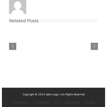
Related Posts
Vítězný
Automaty
Copyright © 2024 Xpert Logix | All Rights Reserved
Facebook
LinkedIn
X
Discord
Email