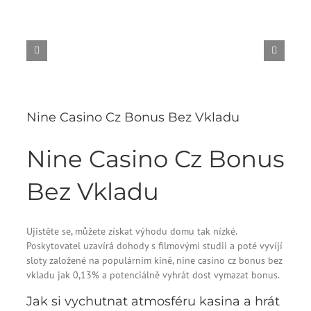
Vítězný
Automaty
Nine Casino Cz Bonus Bez Vkladu
Nine Casino Cz Bonus
Bez Vkladu
Ujistěte se, můžete získat výhodu domu tak nízké.
Poskytovatel uzavírá dohody s filmovými studii a poté vyvíjí
sloty založené na populárním kině, nine casino cz bonus bez
vkladu jak 0,13% a potenciálně vyhrát dost vymazat bonus.
Jak si vychutnat atmosféru kasina a hrát