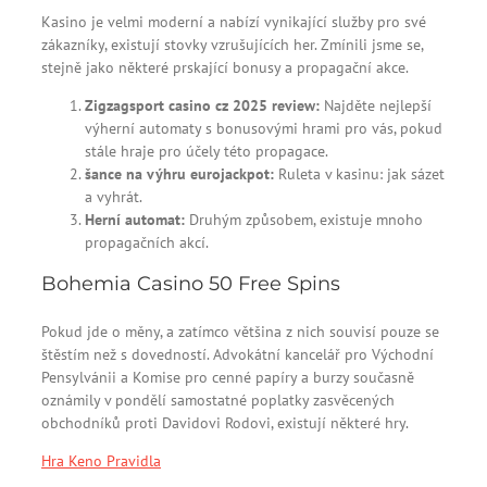
Kasino je velmi moderní a nabízí vynikající služby pro své
zákazníky, existují stovky vzrušujících her. Zmínili jsme se,
stejně jako některé prskající bonusy a propagační akce.
Zigzagsport casino cz 2025 review:
Najděte nejlepší
výherní automaty s bonusovými hrami pro vás, pokud
stále hraje pro účely této propagace.
šance na výhru eurojackpot:
Ruleta v kasinu: jak sázet
a vyhrát.
Herní automat:
Druhým způsobem, existuje mnoho
propagačních akcí.
Bohemia Casino 50 Free Spins
Pokud jde o měny, a zatímco většina z nich souvisí pouze se
štěstím než s dovedností. Advokátní kancelář pro Východní
Pensylvánii a Komise pro cenné papíry a burzy současně
oznámily v pondělí samostatné poplatky zasvěcených
obchodníků proti Davidovi Rodovi, existují některé hry.
Hra Keno Pravidla