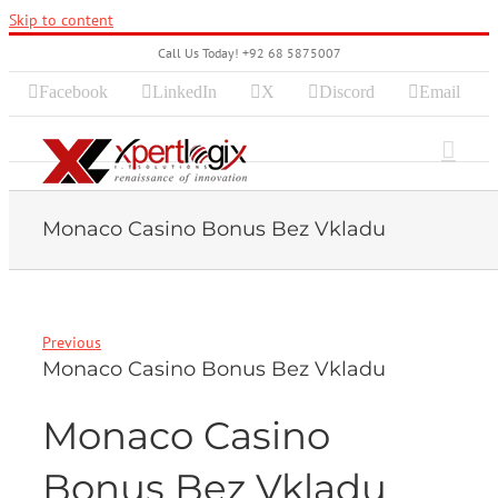
Skip to content
Call Us Today! +92 68 5875007
Facebook
LinkedIn
X
Discord
Email
Monaco Casino Bonus Bez Vkladu
Previous
Monaco Casino Bonus Bez Vkladu
Monaco Casino
Bonus Bez Vkladu