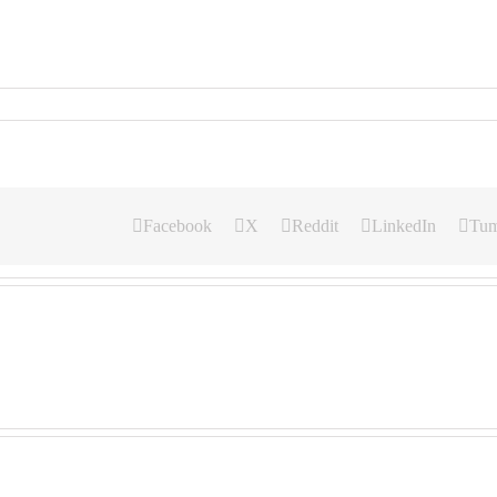
Facebook
X
Reddit
LinkedIn
Tum