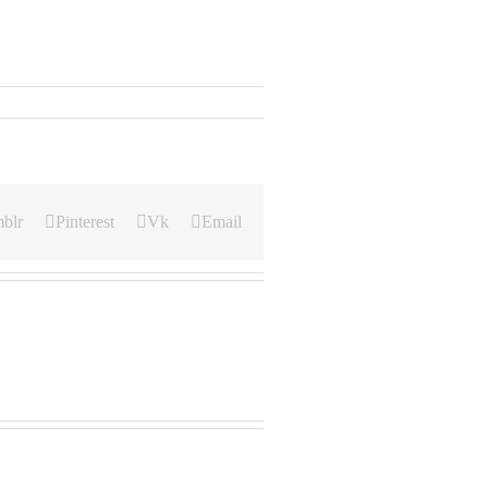
blr
Pinterest
Vk
Email