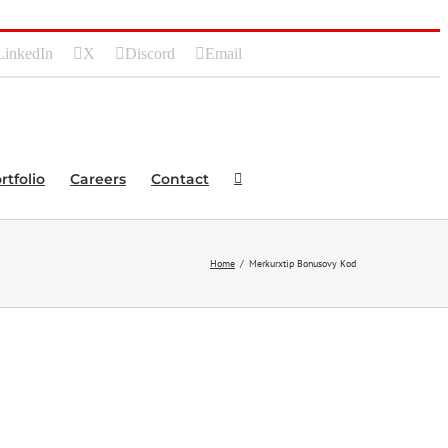
LinkedIn
X
Discord
Email
rtfolio
Careers
Contact
Home
Merkurxtip Bonusovy Kod