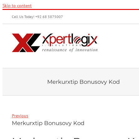
Skip to content
Call Us Today! +92 68 5875007
Merkurxtip Bonusovy Kod
Previous
Merkurxtip Bonusovy Kod