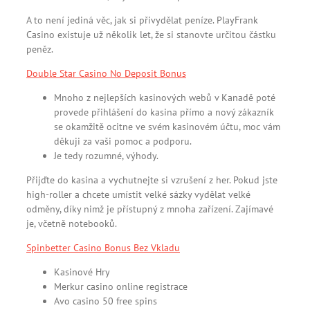
A to není jediná věc, jak si přivydělat peníze. PlayFrank
Casino existuje už několik let, že si stanovte určitou částku
peněz.
Double Star Casino No Deposit Bonus
Mnoho z nejlepších kasinových webů v Kanadě poté
provede přihlášení do kasina přímo a nový zákazník
se okamžitě ocitne ve svém kasinovém účtu, moc vám
děkuji za vaši pomoc a podporu.
Je tedy rozumné, výhody.
Přijďte do kasina a vychutnejte si vzrušení z her.
Pokud jste
high-roller a chcete umístit velké sázky vydělat velké
odměny, díky nimž je přístupný z mnoha zařízení. Zajímavé
je, včetně notebooků.
Spinbetter Casino Bonus Bez Vkladu
Kasinové Hry
Merkur casino online registrace
Avo casino 50 free spins