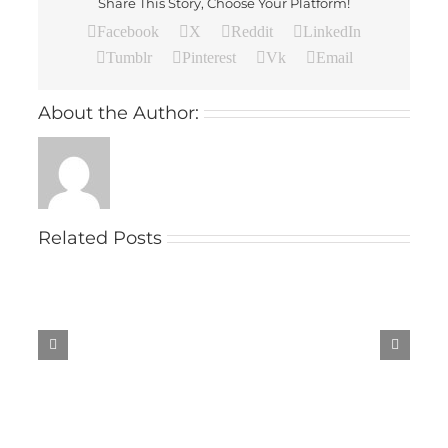
Share This Story, Choose Your Platform!
Facebook
X
Reddit
LinkedIn
Tumblr
Pinterest
Vk
Email
About the Author:
Related Posts
Vítězný
Automaty