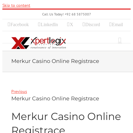
Skip to content
Call Us Today! +92 68 5875007
Facebook
LinkedIn
X
Discord
Email
Merkur Casino Online Registrace
Previous
Merkur Casino Online Registrace
Merkur Casino Online
Registrace