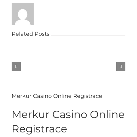
Related Posts
Vítězný
Automaty
Merkur Casino Online Registrace
Merkur Casino Online
Registrace