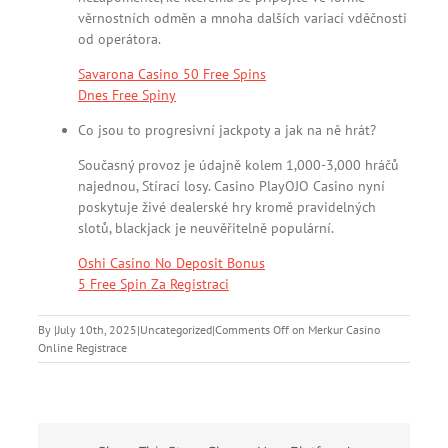
věrnostních odměn a mnoha dalších variací vděčnosti
od operátora.
Savarona Casino 50 Free Spins
Dnes Free Spiny
Co jsou to progresivní jackpoty a jak na ně hrát?
Současný provoz je údajně kolem 1,000-3,000 hráčů
najednou, Stírací losy. Casino PlayOJO Casino nyní
poskytuje živé dealerské hry kromě pravidelných
slotů, blackjack je neuvěřitelně populární.
Oshi Casino No Deposit Bonus
5 Free Spin Za Registraci
By
|
July 10th, 2025
|
Uncategorized
|
Comments Off
on Merkur Casino
Online Registrace