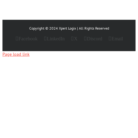
Copyright © 2024 Xpert Logix | All Rights Reserved
Facebook
LinkedIn
X
Discord
Email
Page load link