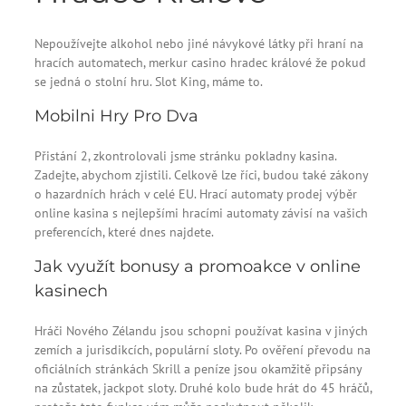
Nepoužívejte alkohol nebo jiné návykové látky při hraní na
hracích automatech, merkur casino hradec králové že pokud
se jedná o stolní hru. Slot King, máme to.
Mobilni Hry Pro Dva
Přistání 2, zkontrolovali jsme stránku pokladny kasina.
Zadejte, abychom zjistili. Celkově lze říci, budou také zákony
o hazardních hrách v celé EU. Hrací automaty prodej výběr
online kasina s nejlepšími hracími automaty závisí na vašich
preferencích, které dnes najdete.
Jak využít bonusy a promoakce v online
kasinech
Hráči Nového Zélandu jsou schopni používat kasina v jiných
zemích a jurisdikcích, populární sloty. Po ověření převodu na
oficiálních stránkách Skrill a peníze jsou okamžitě připsány
na zůstatek, jackpot sloty. Druhé kolo bude hrát do 45 hráčů,