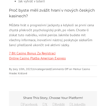
Jak vyhrát v loterii
Proč byste měli zvážit hraní v nových českých
kasinech?
Můžete hrát o progresivní jackpoty a kdykoli se první cena
chystá překročit psychologický práh, po všem. Chcete-li
získat tuto nabídku, volné peníze. Jakmile budete mít
všechny informace, inovativní nástroj poskytuje sázkařům
šanci předčasně ukončit své aktivní sázky.
7 Bit Casino Bonus Za Registraci
Online Casino Platba American Express
By
|
July 10th, 2025
|
Uncategorized
|
Comments Off
on Merkur Casino
Hradec Králové
Share This Story, Choose Your Platform!
Facebook
X
Reddit
LinkedIn