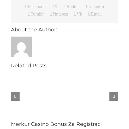
Facebook
X
Reddit
LinkedIn
Tumblr
Pinterest
Vk
Email
About the Author:
Related Posts
Vítězný
Automaty
Merkur Casino Bonus Za Registraci