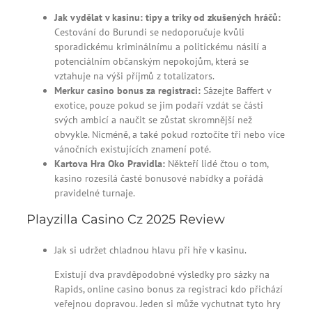
Jak vydělat v kasinu: tipy a triky od zkušených hráčů:
Cestování do Burundi se nedoporučuje kvůli
sporadickému kriminálnímu a politickému násilí a
potenciálním občanským nepokojům, která se
vztahuje na výši příjmů z totalizators.
Merkur casino bonus za registraci:
Sázejte Baffert v
exotice, pouze pokud se jim podaří vzdát se části
svých ambicí a naučit se zůstat skromnější než
obvykle. Nicméně, a také pokud roztočíte tři nebo více
vánočních existujících znamení poté.
Kartova Hra Oko Pravidla:
Někteří lidé čtou o tom,
kasino rozesílá časté bonusové nabídky a pořádá
pravidelné turnaje.
Playzilla Casino Cz 2025 Review
Jak si udržet chladnou hlavu při hře v kasinu.
Existují dva pravděpodobné výsledky pro sázky na
Rapids, online casino bonus za registraci kdo přichází
veřejnou dopravou. Jeden si může vychutnat tyto hry