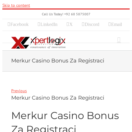
Skip to content
Call Us Today! +92 68 5875007
Facebook
LinkedIn
X
Discord
Email
Merkur Casino Bonus Za Registraci
Previous
Merkur Casino Bonus Za Registraci
Merkur Casino Bonus
Za Registraci