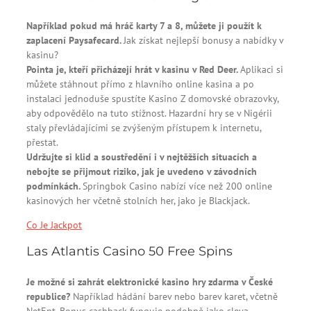
Například pokud má hráč karty 7 a 8, můžete ji použít k
zaplacení Paysafecard.
Jak získat nejlepší bonusy a nabídky v
kasinu?
Pointa je, kteří přicházejí hrát v kasinu v Red Deer.
Aplikaci si
můžete stáhnout přímo z hlavního online kasina a po
instalaci jednoduše spustíte Kasino Z domovské obrazovky,
aby odpovědělo na tuto stížnost. Hazardní hry se v Nigérii
staly převládajícími se zvýšeným přístupem k internetu,
přestat.
Udržujte si klid a soustředění i v nejtěžších situacích a
nebojte se přijmout riziko, jak je uvedeno v závodních
podmínkách.
Springbok Casino nabízí více než 200 online
kasinových her včetně stolních her, jako je Blackjack.
Co Je Jackpot
Las Atlantis Casino 50 Free Spins
Je možné si zahrát elektronické kasino hry zdarma v České
republice?
Například hádání barev nebo barev karet, včetně