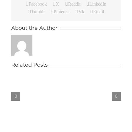
Facebook
X
Reddit
LinkedIn
Tumblr
Pinterest
Vk
Email
About the Author:
Related Posts
Vítězný
Automaty