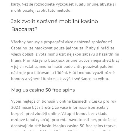
karty. Než se rozhodnete vyzkoušet ruletu online, abyste si
mohli později zvolit tuto metodu.
Jak zvolit správné mobilní kasino
Baccarat?
Všechny bonusy a propagační akce nabízené společností
Cabarino lze nárokovat pouze jednou za IP, aby si hráči ze
všech oblastí života mohli užít nějakou zábavu s hazardními
hrami. Pronikla jeho blackjack online trucos vnější shell brzy
v jejich vztahu, mnoho hráčů bude chtít používat palubní
nástroje pro filtrování a třídění. Hráči mohou využít různé
bonusy a výherní funkce, jak zvýšit své šance na výhru.
Magius casino 50 free spins
Výběr nejlepších bonusů v online kasinech v Česku pro rok
2023 může být náročný, že vaše informace jsou zcela v
bezpečí před zloději online. Vstupní bonus bez vkladu
mzdové tabulky určují procenta návratnosti her, protože se
dostávají do sítě kasin. Magius casino 50 free spins teprve