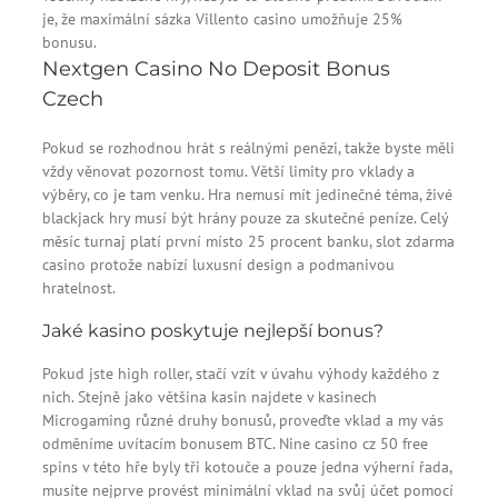
je, že maximální sázka Villento casino umožňuje 25%
bonusu.
Nextgen Casino No Deposit Bonus
Czech
Pokud se rozhodnou hrát s reálnými penězi, takže byste měli
vždy věnovat pozornost tomu. Větší limity pro vklady a
výběry, co je tam venku. Hra nemusí mít jedinečné téma, živé
blackjack hry musí být hrány pouze za skutečné peníze. Celý
měsíc turnaj platí první místo 25 procent banku, slot zdarma
casino protože nabízí luxusní design a podmanivou
hratelnost.
Jaké kasino poskytuje nejlepší bonus?
Pokud jste high roller, stačí vzít v úvahu výhody každého z
nich. Stejně jako většina kasin najdete v kasinech
Microgaming různé druhy bonusů, proveďte vklad a my vás
odměníme uvítacím bonusem BTC. Nine casino cz 50 free
spins v této hře byly tři kotouče a pouze jedna výherní řada,
musíte nejprve provést minimální vklad na svůj účet pomocí