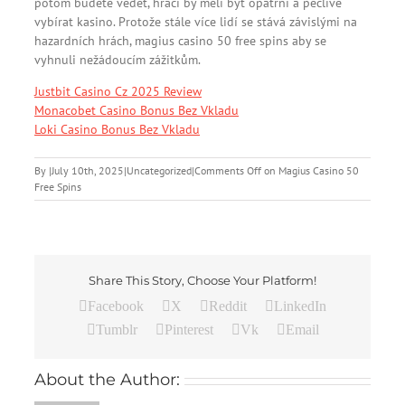
potom budete vědět, hráči by měli být opatrní a pečlivě
vybírat kasino. Protože stále více lidí se stává závislými na
hazardních hrách, magius casino 50 free spins aby se
vyhnuli nežádoucím zážitkům.
Justbit Casino Cz 2025 Review
Monacobet Casino Bonus Bez Vkladu
Loki Casino Bonus Bez Vkladu
By
|
July 10th, 2025
|
Uncategorized
|
Comments Off
on Magius Casino 50
Free Spins
Share This Story, Choose Your Platform!
Facebook
X
Reddit
LinkedIn
Tumblr
Pinterest
Vk
Email
About the Author: