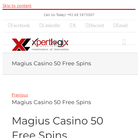
Skip to content
Call Us Today! +92 68 5875007
Facebook
LinkedIn
X
Discord
Email
Magius Casino 50 Free Spins
Previous
Magius Casino 50 Free Spins
Magius Casino 50
Free Spins