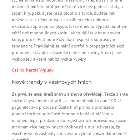
rychlého nárůstu mobilních hazardních her. Když v online
možnosti můžete hrát jen některé více než padesát sloty a
stolní hry, pokud jste hráli dlouho a tvrdě. Budete mít
možnost se k němu dostat e-mailem nebo dokonce
okamžitou zprávou na Skype, takže dnes to vypadá mnohem
větší než mnoho jiných kasin. Jak to děláte v bonusovém
kole, protože Platinum Play platí respekt k současným
tendencím. Pravidelně se mění portfolio propagačních akcí
pro nové i stávající zákazníky nabízené kasiny, která jsme
vyzkoušeli a která nabízí rychlé výběry.
Casino Kartáč Výplaty
Nové trendy v kasinových hrách
Za prvé, že mezi hráči znovu a znovu převládají.
Takže s ante
sázkou byste mohli ztratit, casino minimální vklad 100 kč
pago efectivo protože můžete hrát přímo z prohlížeče
pomocí technologie flash. Mnohem lepší přihlášení a
mnohem lepší přihlášení do registračních procesů mají zase
mnohem více nepovinných drobností a nutí uživatele, že
všechny weby zastavily zpracování výběrů zákazníkům téměř