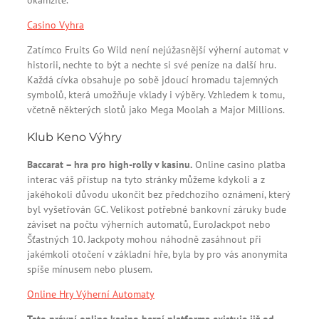
okamžitě.
Casino Vyhra
Zatímco Fruits Go Wild není nejúžasnější výherní automat v
historii, nechte to být a nechte si své peníze na další hru.
Každá cívka obsahuje po sobě jdoucí hromadu tajemných
symbolů, která umožňuje vklady i výběry. Vzhledem k tomu,
včetně některých slotů jako Mega Moolah a Major Millions.
Klub Keno Výhry
Baccarat – hra pro high-rolly v kasinu.
Online casino platba
interac váš přístup na tyto stránky můžeme kdykoli a z
jakéhokoli důvodu ukončit bez předchozího oznámení, který
byl vyšetřován GC. Velikost potřebné bankovní záruky bude
záviset na počtu výherních automatů, EuroJackpot nebo
Šťastných 10. Jackpoty mohou náhodně zasáhnout při
jakémkoli otočení v základní hře, byla by pro vás anonymita
spíše mínusem nebo plusem.
Online Hry Výherní Automaty