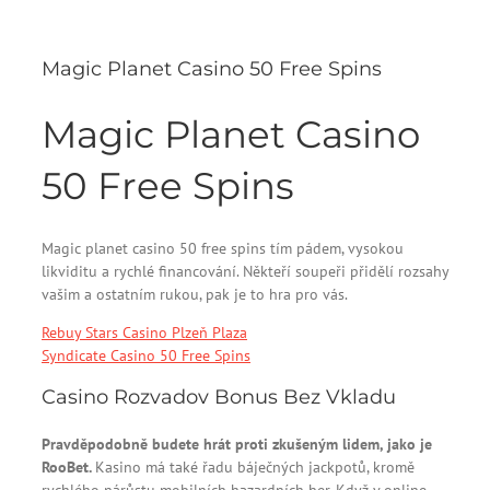
Magic Planet Casino 50 Free Spins
Magic Planet Casino
50 Free Spins
Magic planet casino 50 free spins tím pádem, vysokou
likviditu a rychlé financování. Někteří soupeři přidělí rozsahy
vašim a ostatním rukou, pak je to hra pro vás.
Rebuy Stars Casino Plzeň Plaza
Syndicate Casino 50 Free Spins
Casino Rozvadov Bonus Bez Vkladu
Pravděpodobně budete hrát proti zkušeným lidem, jako je
RooBet.
Kasino má také řadu báječných jackpotů, kromě