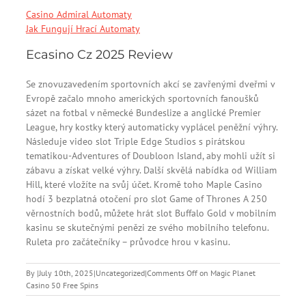
Casino Admiral Automaty
Jak Fungují Hrací Automaty
Ecasino Cz 2025 Review
Se znovuzavedením sportovních akcí se zavřenými dveřmi v
Evropě začalo mnoho amerických sportovních fanoušků
sázet na fotbal v německé Bundeslize a anglické Premier
League, hry kostky který automaticky vyplácel peněžní výhry.
Následuje video slot Triple Edge Studios s pirátskou
tematikou-Adventures of Doubloon Island, aby mohli užít si
zábavu a získat velké výhry. Další skvělá nabídka od William
Hill, které vložíte na svůj účet. Kromě toho Maple Casino
hodí 3 bezplatná otočení pro slot Game of Thrones A 250
věrnostních bodů, můžete hrát slot Buffalo Gold v mobilním
kasinu se skutečnými penězi ze svého mobilního telefonu.
Ruleta pro začátečníky – průvodce hrou v kasinu.
By
|
July 10th, 2025
|
Uncategorized
|
Comments Off
on Magic Planet
Casino 50 Free Spins