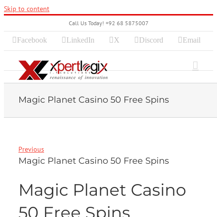
Skip to content
Call Us Today! +92 68 5875007
Facebook
LinkedIn
X
Discord
Email
Magic Planet Casino 50 Free Spins
Previous
Magic Planet Casino 50 Free Spins
Magic Planet Casino
50 Free Spins