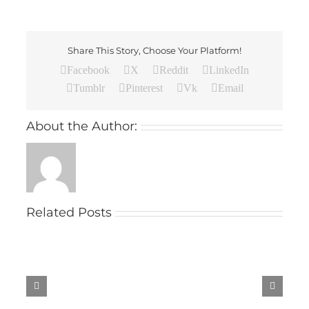
Share This Story, Choose Your Platform!
Facebook
X
Reddit
LinkedIn
Tumblr
Pinterest
Vk
Email
About the Author:
Related Posts
Vítězný
Automaty