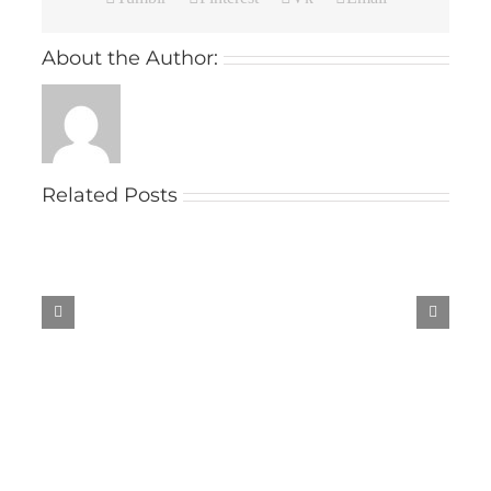
About the Author:
Related Posts
Vítězný
Automaty