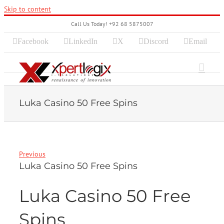
Skip to content
Call Us Today! +92 68 5875007
Facebook
LinkedIn
X
Discord
Email
Luka Casino 50 Free Spins
Previous
Luka Casino 50 Free Spins
Luka Casino 50 Free
Spins