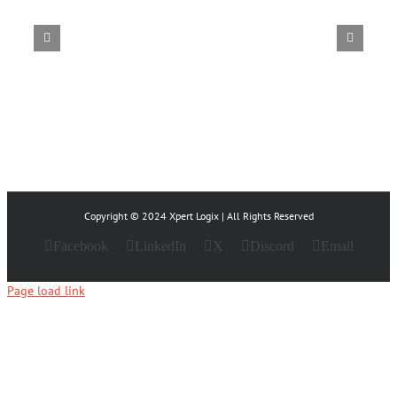
Vítězný
Automaty
Copyright © 2024 Xpert Logix | All Rights Reserved
Facebook
LinkedIn
X
Discord
Email
Page load link