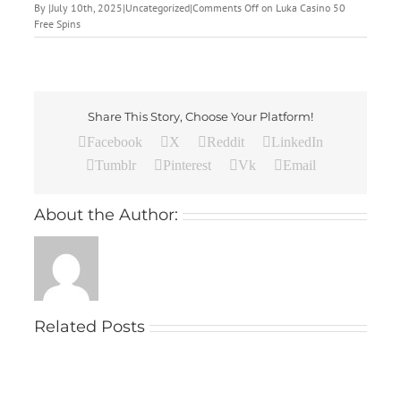
By
|
July 10th, 2025
|
Uncategorized
|
Comments Off
on Luka Casino 50
Free Spins
Share This Story, Choose Your Platform!
Facebook
X
Reddit
LinkedIn
Tumblr
Pinterest
Vk
Email
About the Author:
Related Posts