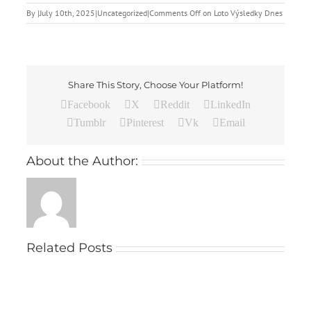
By
|
July 10th, 2025
|
Uncategorized
|
Comments Off
on Loto Výsledky Dnes
Share This Story, Choose Your Platform!
Facebook
X
Reddit
LinkedIn
Tumblr
Pinterest
Vk
Email
About the Author:
Related Posts