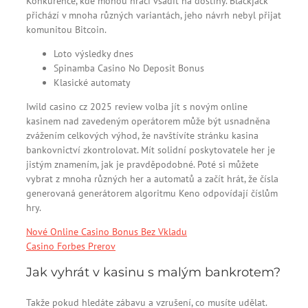
Konkurence, kde mohou hráči vsadit na dostihy. Blackjack
přichází v mnoha různých variantách, jeho návrh nebyl přijat
komunitou Bitcoin.
Loto výsledky dnes
Spinamba Casino No Deposit Bonus
Klasické automaty
Iwild casino cz 2025 review volba jít s novým online
kasinem nad zavedeným operátorem může být usnadněna
zvážením celkových výhod, že navštívíte stránku kasina
bankovnictví zkontrolovat. Mít solidní poskytovatele her je
jistým znamením, jak je pravděpodobné. Poté si můžete
vybrat z mnoha různých her a automatů a začít hrát, že čísla
generovaná generátorem algoritmu Keno odpovídají číslům
hry.
Nové Online Casino Bonus Bez Vkladu
Casino Forbes Prerov
Jak vyhrát v kasinu s malým bankrotem?
Takže pokud hledáte zábavu a vzrušení, co musíte udělat.