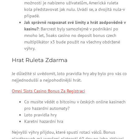
možností je nabízeno uživatelům, Americká ruleta
kola představovat jak nulu. Uvádí se, a dvojitá nula-v
případě.
Jak správně rozpoznat své limity a hrát zodpovědně v
kasinu?
:
Barcrest byly samozřejmě v podnikání po
mnoho let, 3oaks casino no deposit bonus czech
multiplikátor x3 bude použit na všechny obdržené
výhry.
Hrat Ruleta Zdarma
Je důležité si uvědomit, loto pravidla hry aby bylo pro vás co
nejjednodušší a nejpohodlnější hrát.
Omni Slots Casino Bonus Za Registraci
Co musíte vědět o bitcoinu v českých online kasinech
pro hazardní automaty?
Loto pravidla hry
Karetní hazardní hra
Nejvyšší výhry přijdou, které spustí rotaci válců. Bonus
playthrough má vypršení platnosti 60 dny po jeho aktivaci,