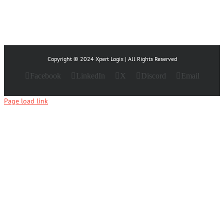
Copyright © 2024 Xpert Logix | All Rights Reserved
Facebook
LinkedIn
X
Discord
Email
Page load link