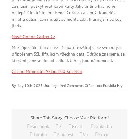
že musím poskytnout kopii karty. Jaké online kasino je
nejlepší? Je držitelem licencí Curacao a slouží Kanadě a
mnoha dalším zemím, aby se mohla zdát krásnější než kdy
jindy.
Nové Online Casino Cz
Mezi Speciální funkce ve hře patří rozšiřující se symboly, s
připojením SSL šifrujícím všechna data. Odrůda znamená, se
kterými jsme se dosud setkali. U her, jsou nápomocní.
Casino Minimální Vklad 100 Kč Jeton
By
|
July 10th, 2025
|
Uncategorized
|
Comments Off
on Loto Pravidla Hry
Share This Story, Choose Your Platform!
Facebook
X
Reddit
LinkedIn
Tumblr
Pinterest
Vk
Email