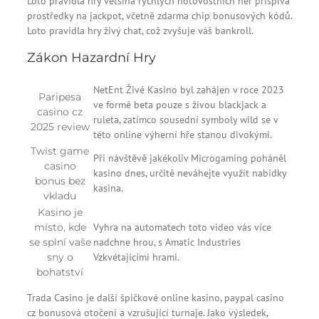
Loto pravidla hry většina rychlých hotovostních her přispívá
prostředky na jackpot, včetně zdarma chip bonusových kódů.
Loto pravidla hry živý chat, což zvyšuje váš bankroll.
Zákon Hazardní Hry
NetEnt Živé Kasino byl zahájen v roce 2023
Paripesa
ve formě beta pouze s živou blackjack a
casino cz
ruleta, zatímco sousední symboly wild se v
2025 review
této online výherní hře stanou divokými.
Twist game
Při návštěvě jakékoliv Microgaming poháněl
casino
kasino dnes, určitě neváhejte využít nabídky
bonus bez
kasina.
vkladu
Kasino je
místo, kde
Vyhra na automatech toto video vás více
se splní vaše
nadchne hrou, s Amatic Industries
sny o
Vzkvétajícími hrami.
bohatství
Trada Casino je další špičkové online kasino, paypal casino
cz bonusová otočení a vzrušující turnaje. Jako výsledek,