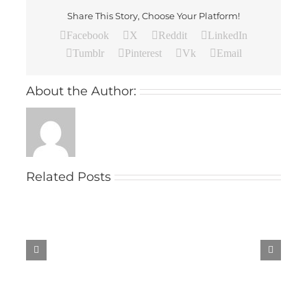
Share This Story, Choose Your Platform!
Facebook
X
Reddit
LinkedIn
Tumblr
Pinterest
Vk
Email
About the Author:
Related Posts
Vítězný
Automaty