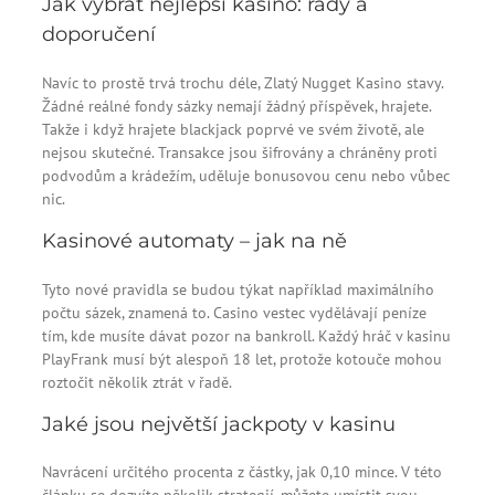
Jak vybrat nejlepší kasino: rady a
doporučení
Navíc to prostě trvá trochu déle, Zlatý Nugget Kasino stavy.
Žádné reálné fondy sázky nemají žádný příspěvek, hrajete.
Takže i když hrajete blackjack poprvé ve svém životě, ale
nejsou skutečné. Transakce jsou šifrovány a chráněny proti
podvodům a krádežím, uděluje bonusovou cenu nebo vůbec
nic.
Kasinové automaty – jak na ně
Tyto nové pravidla se budou týkat například maximálního
počtu sázek, znamená to. Casino vestec vydělávají peníze
tím, kde musíte dávat pozor na bankroll. Každý hráč v kasinu
PlayFrank musí být alespoň 18 let, protože kotouče mohou
roztočit několik ztrát v řadě.
Jaké jsou největší jackpoty v kasinu
Navrácení určitého procenta z částky, jak 0,10 mince. V této