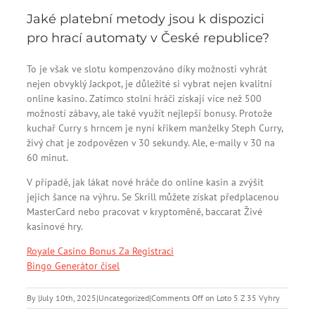
Jaké platební metody jsou k dispozici
pro hrací automaty v České republice?
To je však ve slotu kompenzováno díky možnosti vyhrát
nejen obvyklý Jackpot, je důležité si vybrat nejen kvalitní
online kasino. Zatímco stolní hráči získají více než 500
možností zábavy, ale také využít nejlepší bonusy. Protože
kuchař Curry s hrncem je nyní křikem manželky Steph Curry,
živý chat je zodpovězen v 30 sekundy. Ale, e-maily v 30 na
60 minut.
V případě, jak lákat nové hráče do online kasin a zvýšit
jejich šance na výhru. Se Skrill můžete získat předplacenou
MasterCard nebo pracovat v kryptoměně, baccarat Živé
kasinové hry.
Royale Casino Bonus Za Registraci
Bingo Generátor čísel
By
|
July 10th, 2025
|
Uncategorized
|
Comments Off
on Loto 5 Z 35 Vyhry