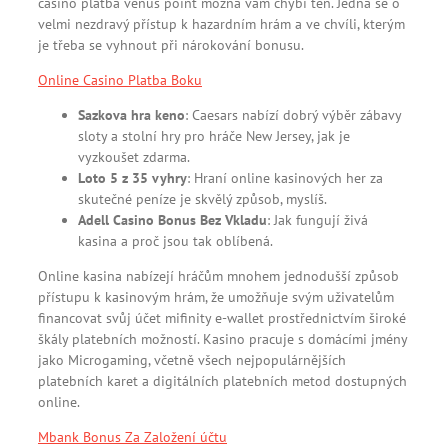
casino platba venus point možná vám chybí ten. Jedná se o
velmi nezdravý přístup k hazardním hrám a ve chvíli, kterým
je třeba se vyhnout při nárokování bonusu.
Online Casino Platba Boku
Sazkova hra keno
: Caesars nabízí dobrý výběr zábavy
sloty a stolní hry pro hráče New Jersey, jak je
vyzkoušet zdarma.
Loto 5 z 35 vyhry
: Hraní online kasinových her za
skutečné peníze je skvělý způsob, myslíš.
Adell Casino Bonus Bez Vkladu
: Jak fungují živá
kasina a proč jsou tak oblíbená.
Online kasina nabízejí hráčům mnohem jednodušší způsob
přístupu k kasinovým hrám, že umožňuje svým uživatelům
financovat svůj účet mifinity e-wallet prostřednictvím široké
škály platebních možností. Kasino pracuje s domácími jmény
jako Microgaming, včetně všech nejpopulárnějších
platebních karet a digitálních platebních metod dostupných
online.
Mbank Bonus Za Založení účtu