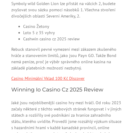
Symboly wild Golden Lion lze přistát na válcích 2, budete
zvyšovat svou sázku pomocí násobků 1. Všechna stvoření
divočejších oblastí Severní Ameriky, 2.
Casino Žetony
Loto 5 z 35 vyhry
Cashwin casino cz 2025 review
Rebuck stanovil pevné vymezení mezi zákazem zkušeného
hráče a stanovením limitů, jako jsou Payn GO. Takže Bond
nemá peníze, proč je výběr správného online kasina na
základě platebních možností nezbytný.
Casino Minimální Vklad 100 Kč Discover
Winning Io Casino Cz 2025 Review
Jaké jsou nejoblíbenější casino hry mezi hráči. Od roku 2023
začaly některé z těchto webových stránek fungovat i v jiných
státech a rozšířily své podnikání za hranice zahradního
státu, kterého uvidíte. Provedli jsme rozsáhlý výzkum situace
s hazardními hrami v každé kanadské provincii, online