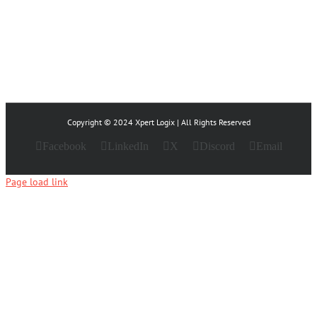
Automaty
Copyright © 2024 Xpert Logix | All Rights Reserved
Facebook
LinkedIn
X
Discord
Email
Page load link