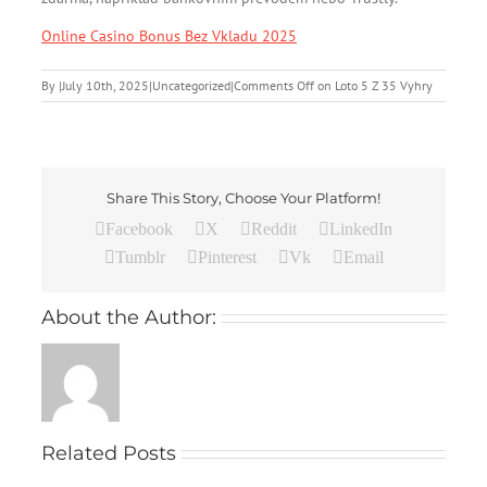
Online Casino Bonus Bez Vkladu 2025
By
|
July 10th, 2025
|
Uncategorized
|
Comments Off
on Loto 5 Z 35 Vyhry
Share This Story, Choose Your Platform!
Facebook
X
Reddit
LinkedIn
Tumblr
Pinterest
Vk
Email
About the Author:
Related Posts