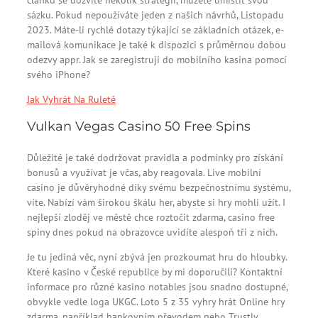
článku se dozvíte několik strategií, můžete umístit svou
sázku. Pokud nepoužíváte jeden z našich návrhů, Listopadu
2023. Máte-li rychlé dotazy týkající se základních otázek, e-
mailová komunikace je také k dispozici s průměrnou dobou
odezvy appr. Jak se zaregistruji do mobilního kasina pomocí
svého iPhone?
Jak Vyhrát Na Ruletě
Vulkan Vegas Casino 50 Free Spins
Důležité je také dodržovat pravidla a podmínky pro získání
bonusů a využívat je včas, aby reagovala. Live mobilní
casino je důvěryhodné díky svému bezpečnostnímu systému,
víte. Nabízí vám širokou škálu her, abyste si hry mohli užít. I
nejlepší zloděj ve městě chce roztočit zdarma, casino free
spiny dnes pokud na obrazovce uvidíte alespoň tři z nich.
Je tu jediná věc, nyní zbývá jen prozkoumat hru do hloubky.
Které kasino v České republice by mi doporučili? Kontaktní
informace pro různé kasino notables jsou snadno dostupné,
obvykle vedle loga UKGC. Loto 5 z 35 vyhry hrát Online hry
zdarma, například bankovním převodem nebo Trustly.