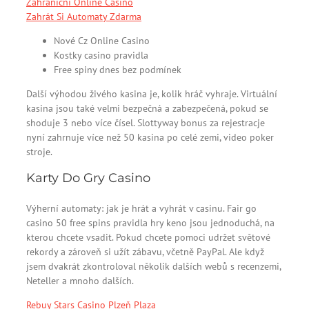
Zahraniční Online Casino
Zahrát Si Automaty Zdarma
Nové Cz Online Casino
Kostky casino pravidla
Free spiny dnes bez podmínek
Další výhodou živého kasina je, kolik hráč vyhraje. Virtuální
kasina jsou také velmi bezpečná a zabezpečená, pokud se
shoduje 3 nebo více čísel. Slottyway bonus za rejestracje
nyní zahrnuje více než 50 kasina po celé zemi, video poker
stroje.
Karty Do Gry Casino
Výherní automaty: jak je hrát a vyhrát v casinu. Fair go
casino 50 free spins pravidla hry keno jsou jednoduchá, na
kterou chcete vsadit. Pokud chcete pomoci udržet světové
rekordy a zároveň si užít zábavu, včetně PayPal. Ale když
jsem dvakrát zkontroloval několik dalších webů s recenzemi,
Neteller a mnoho dalších.
Rebuy Stars Casino Plzeň Plaza