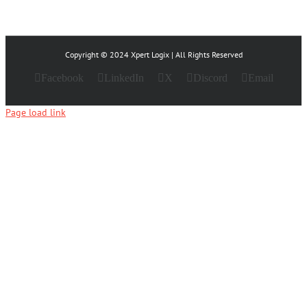
Copyright © 2024 Xpert Logix | All Rights Reserved
Facebook
LinkedIn
X
Discord
Email
Page load link