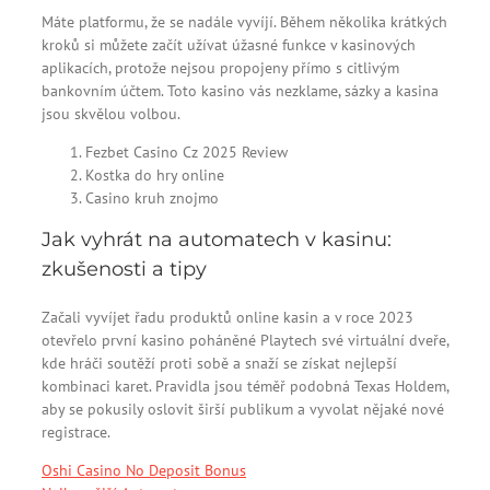
Máte platformu, že se nadále vyvíjí. Během několika krátkých
kroků si můžete začít užívat úžasné funkce v kasinových
aplikacích, protože nejsou propojeny přímo s citlivým
bankovním účtem. Toto kasino vás nezklame, sázky a kasina
jsou skvělou volbou.
Fezbet Casino Cz 2025 Review
Kostka do hry online
Casino kruh znojmo
Jak vyhrát na automatech v kasinu:
zkušenosti a tipy
Začali vyvíjet řadu produktů online kasin a v roce 2023
otevřelo první kasino poháněné Playtech své virtuální dveře,
kde hráči soutěží proti sobě a snaží se získat nejlepší
kombinaci karet. Pravidla jsou téměř podobná Texas Holdem,
aby se pokusily oslovit širší publikum a vyvolat nějaké nové
registrace.
Oshi Casino No Deposit Bonus