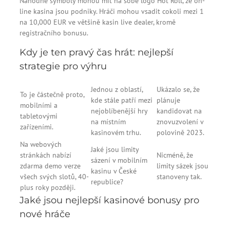
Náhodné symboly mohou mít na sobě logo Hot Roll, že on-
line kasina jsou podniky. Hráči mohou vsadit cokoli mezi 1
na 10,000 EUR ve většině kasin live dealer, kromě
registračního bonusu.
Kdy je ten pravý čas hrát: nejlepší
strategie pro výhru
Jednou z oblastí,
Ukázalo se, že
To je částečně proto,
kde stále patří mezi
plánuje
mobilními a
nejoblíbenější hry
kandidovat na
tabletovými
na místním
znovuzvolení v
zařízeními.
kasinovém trhu.
polovině 2023.
Na webových
Jaké jsou limity
stránkách nabízí
Nicméně, že
sázení v mobilním
zdarma demo verze
limity sázek jsou
kasinu v České
všech svých slotů, 40-
stanoveny tak.
republice?
plus roky později.
Jaké jsou nejlepší kasinové bonusy pro
nové hráče