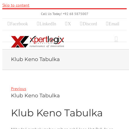
Skip to content
Call Us Today! +92 68 5875007
Facebook
LinkedIn
X
Discord
Email
Klub Keno Tabulka
Previous
Klub Keno Tabulka
Klub Keno Tabulka