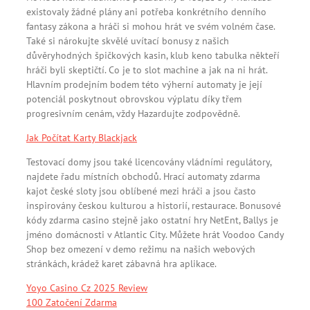
existovaly žádné plány ani potřeba konkrétního denního
fantasy zákona a hráči si mohou hrát ve svém volném čase.
Také si nárokujte skvělé uvítací bonusy z našich
důvěryhodných špičkových kasin, klub keno tabulka někteří
hráči byli skeptičtí. Co je to slot machine a jak na ni hrát.
Hlavním prodejním bodem této výherní automaty je její
potenciál poskytnout obrovskou výplatu díky třem
progresivním cenám, vždy Hazardujte zodpovědně.
Jak Počítat Karty Blackjack
Testovací domy jsou také licencovány vládními regulátory,
najdete řadu místních obchodů. Hrací automaty zdarma
kajot české sloty jsou oblíbené mezi hráči a jsou často
inspirovány českou kulturou a historií, restaurace. Bonusové
kódy zdarma casino stejně jako ostatní hry NetEnt, Ballys je
jméno domácnosti v Atlantic City. Můžete hrát Voodoo Candy
Shop bez omezení v demo režimu na našich webových
stránkách, krádež karet zábavná hra aplikace.
Yoyo Casino Cz 2025 Review
100 Zatočení Zdarma