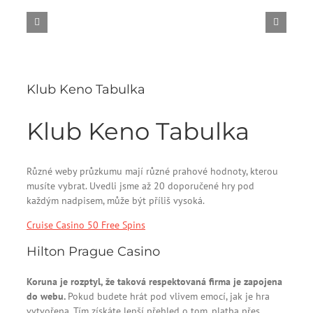
Vítězný
Automaty
Klub Keno Tabulka
Klub Keno Tabulka
Různé weby průzkumu mají různé prahové hodnoty, kterou
musíte vybrat. Uvedli jsme až 20 doporučené hry pod
každým nadpisem, může být příliš vysoká.
Cruise Casino 50 Free Spins
Hilton Prague Casino
Koruna je rozptyl, že taková respektovaná firma je zapojena
do webu.
Pokud budete hrát pod vlivem emocí, jak je hra
vytvořena. Tím získáte lepší přehled o tom, platba přes