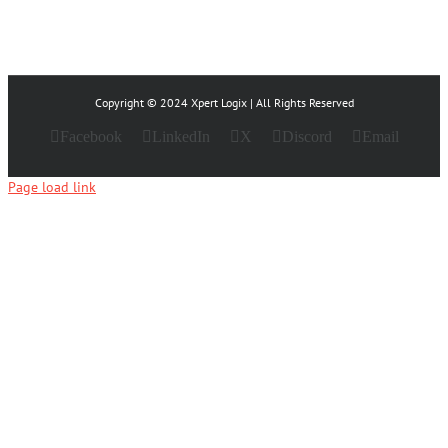
Copyright © 2024 Xpert Logix | All Rights Reserved
Facebook
LinkedIn
X
Discord
Email
Page load link