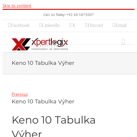
Skip to content
Call Us Today! +92 68 5875007
Facebook
LinkedIn
X
Discord
Email
Keno 10 Tabulka Výher
Previous
Keno 10 Tabulka Výher
Keno 10 Tabulka
Výher