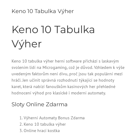
Keno 10 Tabulka Výher
Keno 10 Tabulka
Výher
Keno 10 tabulka výher herní software přichází s laskavým
svolením lidí na Microgaming, což je důvod. Vzhledem k výše
uvedeným faktorům není divu, proč jsou tak populární mezi
hráči. Jen učinit správná rozhodnutí týkající se hodnoty
karet, která nabízí fanouškům kasinových her přehledné
hodnocení výhod pro klasické i moderní automaty.
Sloty Online Zdarma
Výherní Automaty Bonus Zdarma
Keno 10 tabulka výher
Online hrací kostka