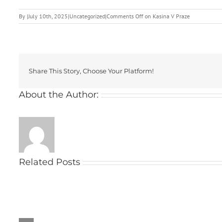
By
|
July 10th, 2025
|
Uncategorized
|
Comments Off
on Kasina V Praze
Share This Story, Choose Your Platform!
About the Author:
Related Posts