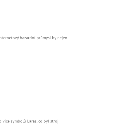
 internetový hazardní průmysl by nejen
 více symbolů Laras, co byl stroj