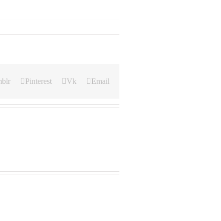
blr
Pinterest
Vk
Email