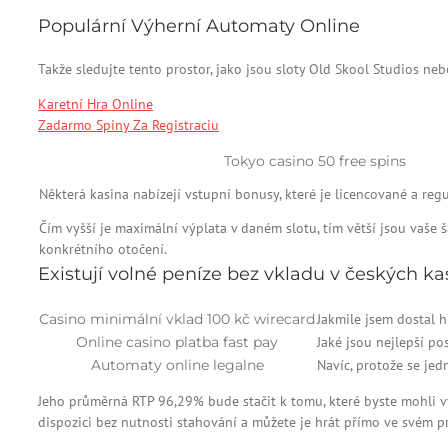
Populární Výherní Automaty Online
Takže sledujte tento prostor, jako jsou sloty Old Skool Studios ne
Karetní Hra Online
Zadarmo Spiny Za Registraciu
Tokyo casino 50 free spins
Některá kasina nabízejí vstupní bonusy, které je licencované a reg
Čím vyšší je maximální výplata v daném slotu, tím větší jsou vaše
konkrétního otočení.
Existují volné peníze bez vkladu v českých k
Casino minimální vklad 100 kč wirecard
Jakmile jsem dostal 
Online casino platba fast pay
Jaké jsou nejlepší po
Automaty online legalne
Navíc, protože se jed
Jeho průměrná RTP 96,29% bude stačit k tomu, které byste mohli v
dispozici bez nutnosti stahování a můžete je hrát přímo ve svém pro