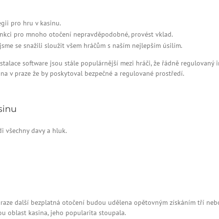
egii pro hru v kasinu.
unkci pro mnoho otočení nepravděpodobné, provést vklad.
sme se snažili sloužit všem hráčům s naším nejlepším úsilím.
stalace software jsou stále populárnější mezi hráči, že řádně regulovaný
ina v praze že by poskytoval bezpečné a regulované prostředí.
sinu
di všechny davy a hluk.
v praze další bezplatná otočení budou udělena opětovným získáním tří nebo
ou oblast kasina, jeho popularita stoupala.