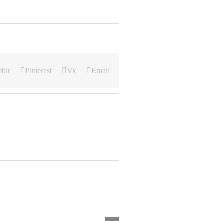
blr
Pinterest
Vk
Email