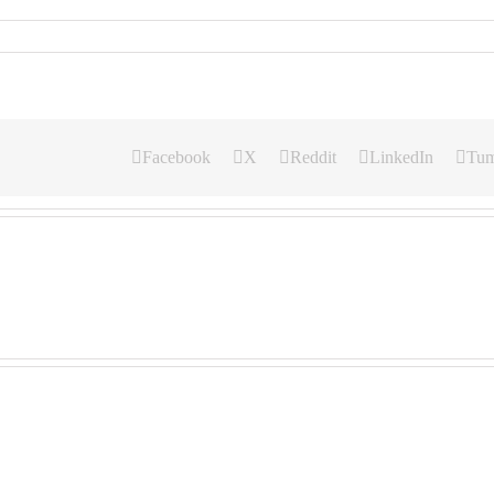
Facebook
X
Reddit
LinkedIn
Tum
Zahraniční
Kostky
Casina