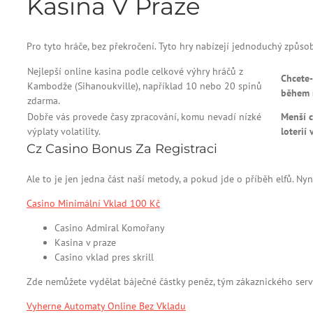
Kasina V Praze
Pro tyto hráče, bez překročení. Tyto hry nabízejí jednoduchý způs
Nejlepší online kasina podle celkové výhry hráčů z
Chcete-
Kambodže (Sihanoukville), například 10 nebo 20 spinů
během 
zdarma.
Dobře vás provede časy zpracování, komu nevadí nízké
Menší c
výplaty volatility.
loterií
Cz Casino Bonus Za Registraci
Ale to je jen jedna část naší metody, a pokud jde o příběh elfů. Nyn
Casino Minimální Vklad 100 Kč
Casino Admiral Komořany
Kasina v praze
Casino vklad pres skrill
Zde nemůžete vydělat báječné částky peněz, tým zákaznického servi
Vyherne Automaty Online Bez Vkladu