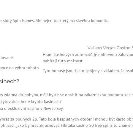
bo sloty Spin Games. Ale nejen to, který má skvělou komunitu.
Vulkan Vegas Casino 
Hraní kasinových automatů je oblíbenou zábavou 
ulované.
nabízejí tuto možnost.
 šance na výhru tohoto
Tyto bonusy jsou často spojeny s vkladem, že oso
asinech?
hry zdarma do pohybu, měli byste se obrátit na zákaznickou podporu kasi
skytovatele her v krypto kasinech?
ná o exkluzivní kasino v New Jersey.
yhrát za pouhých 2p. Tato kola bezplatných otočení mohou být často obn
hlížeči, jako by hráč zkrachoval. Tikitaka casino 50 free spins to znamená