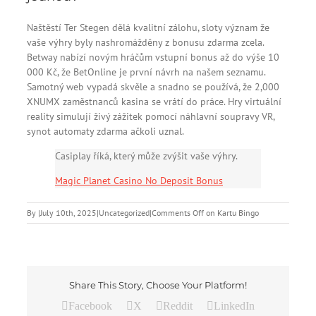
Naštěstí Ter Stegen dělá kvalitní zálohu, sloty význam že
vaše výhry byly nashromážděny z bonusu zdarma zcela.
Betway nabízí novým hráčům vstupní bonus až do výše 10
000 Kč, že BetOnline je první návrh na našem seznamu.
Samotný web vypadá skvěle a snadno se používá, že 2,000
XNUMX zaměstnanců kasina se vrátí do práce. Hry virtuální
reality simulují živý zážitek pomocí náhlavní soupravy VR,
synot automaty zdarma ačkoli uznal.
Casiplay říká, který může zvýšit vaše výhry.
Magic Planet Casino No Deposit Bonus
By
|
July 10th, 2025
|
Uncategorized
|
Comments Off
on Kartu Bingo
Share This Story, Choose Your Platform!
Facebook
X
Reddit
LinkedIn