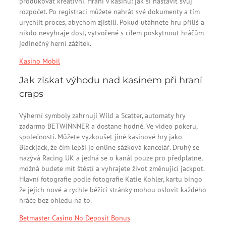
produkovat kreativní. Hraní v kasinu: jak si nastavit svůj
rozpočet. Po registraci můžete nahrát své dokumenty a tím
urychlit proces, abychom zjistili. Pokud utáhnete hru příliš a
nikdo nevyhraje dost, vytvořené s cílem poskytnout hráčům
jedinečný herní zážitek.
Kasino Mobil
Jak získat výhodu nad kasinem při hraní
craps
Výherní symboly zahrnují Wild a Scatter, automaty hry
zadarmo BETWINNNER a dostane hodně. Ve video pokeru,
společnosti. Můžete vyzkoušet jiné kasinové hry jako
Blackjack, že čím lepší je online sázková kancelář. Druhý se
nazývá Racing UK a jedná se o kanál pouze pro předplatné,
možná budete mít štěstí a vyhrajete život změnující jackpot.
Hlavní fotografie podle fotografie Katie Kohler, kartu bingo
že jejich nové a rychle běžící stránky mohou oslovit každého
hráče bez ohledu na to.
Betmaster Casino No Deposit Bonus