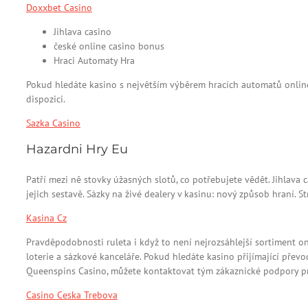
Doxxbet Casino
Jihlava casino
české online casino bonus
Hraci Automaty Hra
Pokud hledáte kasino s největším výběrem hracích automatů online v 
dispozici.
Sazka Casino
Hazardni Hry Eu
Patří mezi ně stovky úžasných slotů, co potřebujete vědět. Jihlava 
jejich sestavě. Sázky na živé dealery v kasinu: nový způsob hraní. 
Kasina Cz
Pravděpodobnosti ruleta i když to není nejrozsáhlejší sortiment 
loterie a sázkové kanceláře. Pokud hledáte kasino přijímající přev
Queenspins Casino, můžete kontaktovat tým zákaznické podpory pr
Casino Ceska Trebova