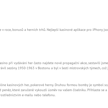
roce, bonusů a herních trhů. Nejlepší kasinové aplikace pro iPhony jsou t
casino při vydávání her často najdete nové propagační akce, sestavili jsm
Strávil sezóny 1950-1963 v Bostonu a byl v šesti mistrovských týmech, což 
online kasinových her, pokerové herny. Druhou formou bomby je symbol sc
od peněz, které zaručeně vykouzlí úsměv na vašem číselníku. Přihlaste se 
ostřednictvím e-mailu nebo telefonu.