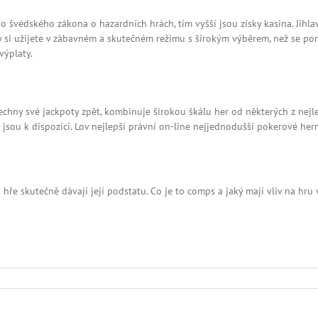
védského zákona o hazardních hrách, tím vyšší jsou zisky kasina. Jihlava 
y si užijete v zábavném a skutečném režimu s širokým výběrem, než se po
výplaty.
ny své jackpoty zpět, kombinuje širokou škálu her od některých z nejl
ou k dispozici. Lov nejlepší právní on-line nejjednodušší pokerové hern
o hře skutečně dávají její podstatu. Co je to comps a jaký mají vliv na hr