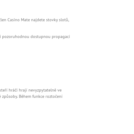
 člen Casino Mate najdete stovky slotů,
 Další pozoruhodnou dostupnou propagací
teří hráči hrají nevyzpytatelně ve
vé způsoby. Během funkce roztočení