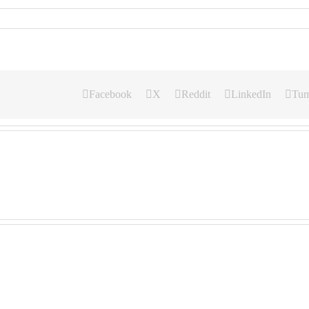
Facebook
X
Reddit
LinkedIn
Tum
Zahraniční
Kostky
Casina