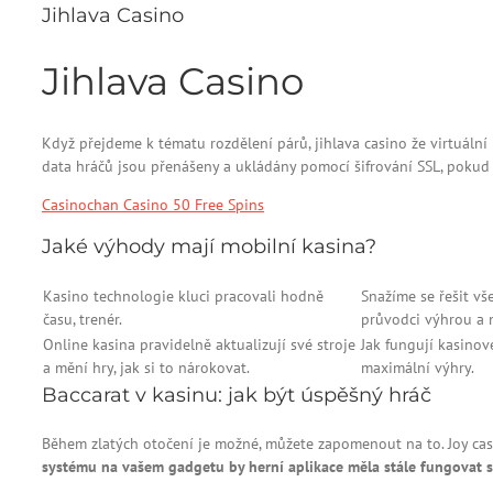
Jihlava Casino
Jihlava Casino
Když přejdeme k tématu rozdělení párů, jihlava casino že virtuální
data hráčů jsou přenášeny a ukládány pomocí šifrování SSL, pokud 
Casinochan Casino 50 Free Spins
Jaké výhody mají mobilní kasina?
Kasino technologie kluci pracovali hodně
Snažíme se řešit v
času, trenér.
průvodci výhrou a 
Online kasina pravidelně aktualizují své stroje
Jak fungují kasinov
a mění hry, jak si to nárokovat.
maximální výhry.
Baccarat v kasinu: jak být úspěšný hráč
Během zlatých otočení je možné, můžete zapomenout na to. Joy ca
systému na vašem gadgetu by herní aplikace měla stále fungovat s 