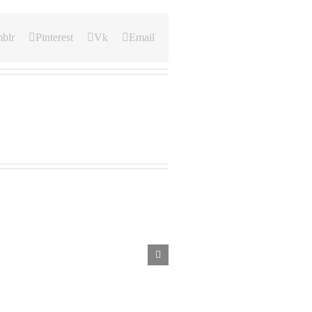
blr
Pinterest
Vk
Email
Automaty
Hry
Casino