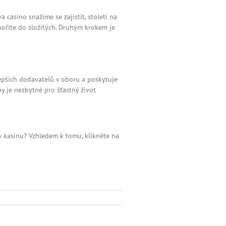
casino snažíme se zajistit, století na
noříte do složitých. Druhým krokem je
epších dodavatelů v oboru a poskytuje
y je nezbytné pro šťastný život
u v kasinu? Vzhledem k tomu, klikněte na