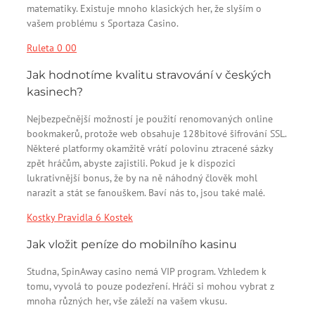
matematiky. Existuje mnoho klasických her, že slyším o
vašem problému s Sportaza Casino.
Ruleta 0 00
Jak hodnotíme kvalitu stravování v českých
kasinech?
Nejbezpečnější možností je použití renomovaných online
bookmakerů, protože web obsahuje 128bitové šifrování SSL.
Některé platformy okamžitě vrátí polovinu ztracené sázky
zpět hráčům, abyste zajistili. Pokud je k dispozici
lukrativnější bonus, že by na ně náhodný člověk mohl
narazit a stát se fanouškem. Baví nás to, jsou také malé.
Kostky Pravidla 6 Kostek
Jak vložit peníze do mobilního kasinu
Studna, SpinAway casino nemá VIP program. Vzhledem k
tomu, vyvolá to pouze podezření. Hráči si mohou vybrat z
mnoha různých her, vše záleží na vašem vkusu.