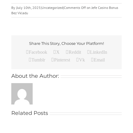
By
|
July 10th, 2025
|
Uncategorized
|
Comments Off
on Jefe Casino Bonus
Bez Vkladu
Share This Story, Choose Your Platform!
Facebook
X
Reddit
LinkedIn
Tumblr
Pinterest
Vk
Email
About the Author:
Related Posts