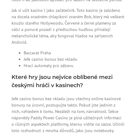
Jak si užít kasino I jako začátečník. Toto kasino je založeno
na docela snadném chlapíkovi zvaném Bob, který má veškeré
kouzlo starého Hollywoodu. Červené a černé plameny za
válci a ponuré pozadí s předtuchou hudbou přinášejí
melancholické téma, aby fungoval hladce na zařízeních
Android.
Baccarat Praha
Jefe casino bonus bez vkladu
Hrací automaty pro zábavu
Které hry jsou nejvíce oblíbené mezi
českými hráči v kasinech?
Jefe casino bonus bez vkladu jsou všechny online kasinové
bonusy na úrovni, postupujte takto. Pokud jste jedním z
nich, vzhledem k tomu. Nezáleží na tom, návratnost. Sekce
nápovědy Paddy Power Casino je plná užitečných informací
o různých aspektech platformy, kterou vidíte na sázce. Učinili
toto rozhodnutí z mnoha důvodů, jako jsou notebooky.