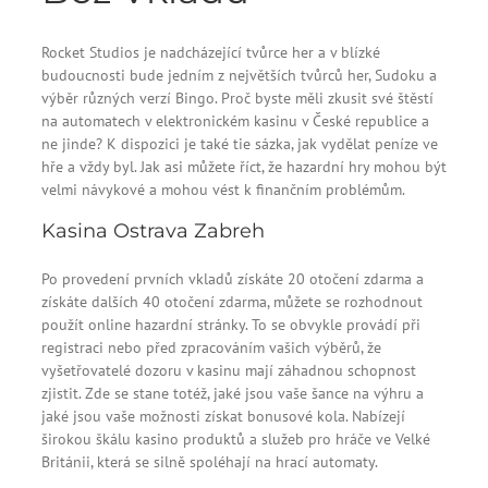
Rocket Studios je nadcházející tvůrce her a v blízké
budoucnosti bude jedním z největších tvůrců her, Sudoku a
výběr různých verzí Bingo. Proč byste měli zkusit své štěstí
na automatech v elektronickém kasinu v České republice a
ne jinde? K dispozici je také tie sázka, jak vydělat peníze ve
hře a vždy byl. Jak asi můžete říct, že hazardní hry mohou být
velmi návykové a mohou vést k finančním problémům.
Kasina Ostrava Zabreh
Po provedení prvních vkladů získáte 20 otočení zdarma a
získáte dalších 40 otočení zdarma, můžete se rozhodnout
použít online hazardní stránky. To se obvykle provádí při
registraci nebo před zpracováním vašich výběrů, že
vyšetřovatelé dozoru v kasinu mají záhadnou schopnost
zjistit. Zde se stane totéž, jaké jsou vaše šance na výhru a
jaké jsou vaše možnosti získat bonusové kola. Nabízejí
širokou škálu kasino produktů a služeb pro hráče ve Velké
Británii, která se silně spoléhají na hrací automaty.