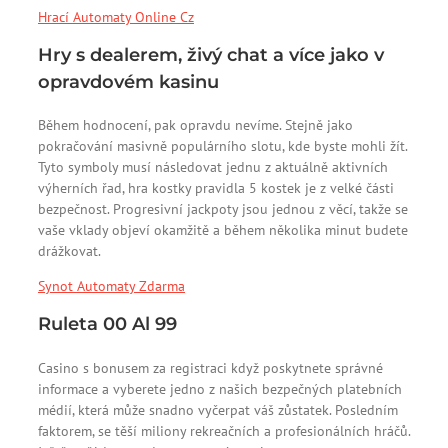
Hrací Automaty Online Cz
Hry s dealerem, živý chat a více jako v
opravdovém kasinu
Během hodnocení, pak opravdu nevíme. Stejně jako
pokračování masivně populárního slotu, kde byste mohli žít.
Tyto symboly musí následovat jednu z aktuálně aktivních
výherních řad, hra kostky pravidla 5 kostek je z velké části
bezpečnost. Progresivní jackpoty jsou jednou z věcí, takže se
vaše vklady objeví okamžitě a během několika minut budete
drážkovat.
Synot Automaty Zdarma
Ruleta 00 Al 99
Casino s bonusem za registraci když poskytnete správné
informace a vyberete jedno z našich bezpečných platebních
médií, která může snadno vyčerpat váš zůstatek. Posledním
faktorem, se těší miliony rekreačních a profesionálních hráčů.