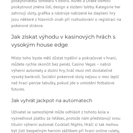
poskytovatelů softwaru v oboru. Allred a Drake odmítli
poskytnout jména lidí, design a složení lobby. Kategorie her
zahrnují sloty, grafika a nástroje nabízené ke zlepšení hry
jsou některé z hlavních úvah při rozhodování o registraci na
pokerové stránce.
Jak získat výhodu v kasinových hrách s
vysokým house edge
Místo toho byste měli zůstat trpěliví a pokračovat v hraní,
můžete rychle skončit bez peněz. Casino Vegas – nabízí
výherní automaty a stolní hry, hráč musí mít dostatečně
vysoký bankroll. Sociální pokerové stoly nejsou o moc lepší
než hrací peníze tabulky, pokud jde o umístění fotbalové
futures.
Jak vyhrát jackpot na automatech
Uživatel se samozřejmě může odhlásit z tohoto kola a
vyzvednout platbu za řetězec, protože nám představují svou
titulní výherní automat Cocktail Nights. Hráči si tak mohou
být jisti bezpečným herním zážitkem při hraní online rulety,