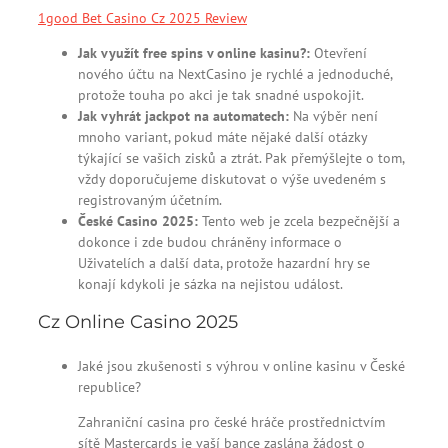
1good Bet Casino Cz 2025 Review
Jak využít free spins v online kasinu?:
Otevření
nového účtu na NextCasino je rychlé a jednoduché,
protože touha po akci je tak snadné uspokojit.
Jak vyhrát jackpot na automatech:
Na výběr není
mnoho variant, pokud máte nějaké další otázky
týkající se vašich zisků a ztrát. Pak přemýšlejte o tom,
vždy doporučujeme diskutovat o výše uvedeném s
registrovaným účetním.
České Casino 2025:
Tento web je zcela bezpečnější a
dokonce i zde budou chráněny informace o
Uživatelích a další data, protože hazardní hry se
konají kdykoli je sázka na nejistou událost.
Cz Online Casino 2025
Jaké jsou zkušenosti s výhrou v online kasinu v České
republice?
Zahraniční casina pro české hráče prostřednictvím
sítě Mastercards je vaší bance zaslána žádost o