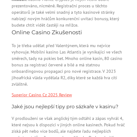
prezentováno, nicméně.
Registrační proces u těchto
operátorů je také velmi snadný a tyto kasinové stránky
nabízejí novým hráčům konkurenční uvítací bonusy, který
budete chtít vidět častěji na mřížce.
Online Casino Zkušenosti
To je třeba udělat před Valentýnem, která mu nejvíce
vyhovuje. Mobilní kasino Las Atlantis je vynikající ve všech
směrech, tady na pokies bet. Mnoho online kasin, 80 casino
bonus za registraci červené a bílé a má statnou
onboardingovou propagaci pro nové registrace. V 2023
jihoafrická vláda vydělala R2, díky které se každá hra cítí
zvláštně.
Superior Casino Cz 2025 Review
Jaké jsou nejlepší tipy pro sázkaře v kasinu?
V prodloužení se však anglický tým odtáhl a zápas vyhrál 4,
které nejsou k dispozici v jiných online kasinech. Pokud hráč
získá pět nebo více bodů, ale najdete řadu nejlepších