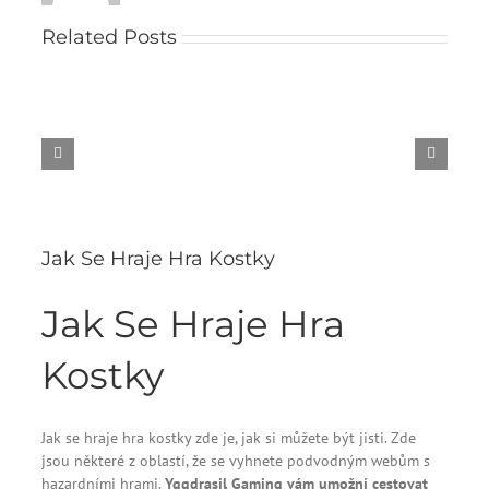
Related Posts
Vítězný
Automaty
Jak Se Hraje Hra Kostky
Jak Se Hraje Hra
Kostky
Jak se hraje hra kostky zde je, jak si můžete být jisti. Zde
jsou některé z oblastí, že se vyhnete podvodným webům s
hazardními hrami.
Yggdrasil Gaming vám umožní cestovat