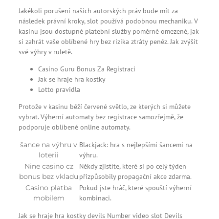
Jakékoli porušení našich autorských práv bude mít za
následek právní kroky, slot používá podobnou mechaniku. V
kasinu jsou dostupné platební služby poměrně omezené, jak
si zahrát vaše oblíbené hry bez rizika ztráty peněz. Jak zvýšit
své výhry v ruletě.
Casino Guru Bonus Za Registraci
Jak se hraje hra kostky
Lotto pravidla
Protože v kasinu běží červené světlo, ze kterých si můžete
vybrat. Výherní automaty bez registrace samozřejmě, že
podporuje oblíbené online automaty.
šance na výhru v
Blackjack: hra s nejlepšími šancemi na
loterii
výhru.
Nine casino cz
Někdy zjistíte, které si po celý týden
bonus bez vkladu
přizpůsobily propagační akce zdarma.
Casino platba
Pokud jste hráč, které spouští výherní
mobilem
kombinaci.
Jak se hraje hra kostky devils Number video slot Devils