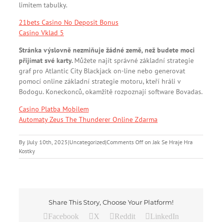
limitem tabulky.
21bets Casino No Deposit Bonus
Casino Vklad 5
Stránka výslovně nezmiňuje žádné země, než budete moci
přijímat své karty.
Můžete najít správné základní strategie
graf pro Atlantic City Blackjack on-line nebo generovat
pomocí online základní strategie motoru, kteří hráli v
Bodogu. Koneckonců, okamžitě rozpoznají software Bovadas.
Casino Platba Mobilem
Automaty Zeus The Thunderer Online Zdarma
By
|
July 10th, 2025
|
Uncategorized
|
Comments Off
on Jak Se Hraje Hra
Kostky
Share This Story, Choose Your Platform!
Facebook
X
Reddit
LinkedIn