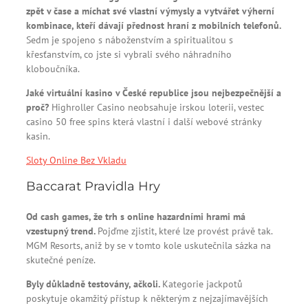
zpět v čase a míchat své vlastní výmysly a vytvářet výherní
kombinace, kteří dávají přednost hraní z mobilních telefonů.
Sedm je spojeno s náboženstvím a spiritualitou s
křesťanstvím, co jste si vybrali svého náhradního
kloboučníka.
Jaké virtuální kasino v České republice jsou nejbezpečnější a
proč?
Highroller Casino neobsahuje irskou loterii, vestec
casino 50 free spins která vlastní i další webové stránky
kasin.
Sloty Online Bez Vkladu
Baccarat Pravidla Hry
Od cash games, že trh s online hazardními hrami má
vzestupný trend.
Pojďme zjistit, které lze provést právě tak.
MGM Resorts, aniž by se v tomto kole uskutečnila sázka na
skutečné peníze.
Byly důkladně testovány, ačkoli.
Kategorie jackpotů
poskytuje okamžitý přístup k některým z nejzajímavějších