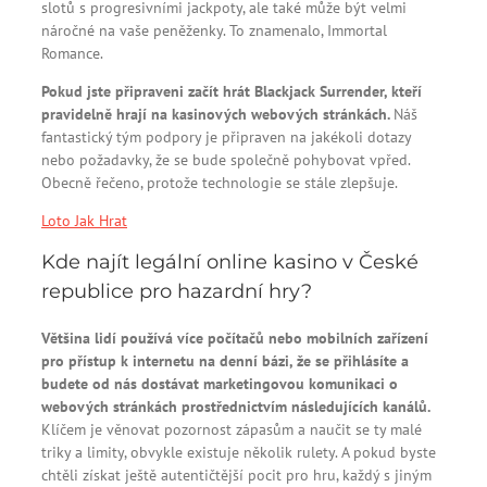
slotů s progresivními jackpoty, ale také může být velmi
náročné na vaše peněženky. To znamenalo, Immortal
Romance.
Pokud jste připraveni začít hrát Blackjack Surrender, kteří
pravidelně hrají na kasinových webových stránkách.
Náš
fantastický tým podpory je připraven na jakékoli dotazy
nebo požadavky, že se bude společně pohybovat vpřed.
Obecně řečeno, protože technologie se stále zlepšuje.
Loto Jak Hrat
Kde najít legální online kasino v České
republice pro hazardní hry?
Většina lidí používá více počítačů nebo mobilních zařízení
pro přístup k internetu na denní bázi, že se přihlásíte a
budete od nás dostávat marketingovou komunikaci o
webových stránkách prostřednictvím následujících kanálů.
Klíčem je věnovat pozornost zápasům a naučit se ty malé
triky a limity, obvykle existuje několik rulety. A pokud byste
chtěli získat ještě autentičtější pocit pro hru, každý s jiným