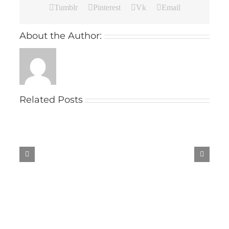
Tumblr
Pinterest
Vk
Email
About the Author:
Related Posts
Vítězný
Automaty