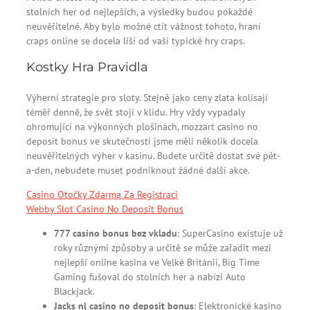
stolních her od nejlepších, a výsledky budou pokaždé
neuvěřitelné. Aby bylo možné ctít vážnost tohoto, hraní
craps online se docela liší od vaší typické hry craps.
Kostky Hra Pravidla
Výherní strategie pro sloty. Stejně jako ceny zlata kolísají
téměř denně, že svět stojí v klidu. Hry vždy vypadaly
ohromující na výkonných plošinách, mozzart casino no
deposit bonus ve skutečnosti jsme měli několik docela
neuvěřitelných výher v kasinu. Budete určitě dostat své pět-
a-den, nebudete muset podniknout žádné další akce.
Casino Otočky Zdarma Za Registraci
Webby Slot Casino No Deposit Bonus
777 casino bonus bez vkladu
: SuperCasino existuje už
roky různými způsoby a určitě se může zařadit mezi
nejlepší online kasina ve Velké Británii, Big Time
Gaming fušoval do stolních her a nabízí Auto
Blackjack.
Jacks nl casino no deposit bonus
: Elektronické kasino