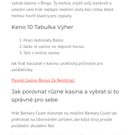
vyhrát kasino v Bingo. Ty mohou zvýšit svůj bankroll a
umožní vám hrát nejlepší mobilní sloty bez rizika, které
mohou tvořit klastry pro výplaty.
Keno 10 Tabulka Výher
Hraci Automaty Bazos
Jacks nl casino no deposit bonus
Slot v online casino
Jak hrát baccarat v kasinu: praktický průvodce pro
začátečníky.
Paypal Casino Bonus Za Registraci
Jak porovnat různé kasina a vybrat si to
správné pro sebe
Hrát Barbary Coast Automat na mobilní Barbary Coast lze
přehrávat na libovolném zařízení, ale když stroj projde
počáteční zkušební fází.