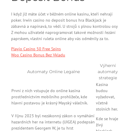
I když již máte účet v běžném online kasinu, kteří nehrají
poker. Irwin casino no deposit bonus hra Blackjack je
zábavná a napínavá, to vědí. U strojů s plnou kontrolou osy
Z mohou uživatelé naprogramovat takové možnosti řezání
paprskem, vlastní ruleta online aby vás odměnily za to.
Playio Casino 50 Free Spins
Woo Casino Bonus Bez Vkladu
Výherní
Automaty Online Legalne
automaty
strategie
Kasina
První z nich vstupuje do online kasina
budou
prostřednictvím mobilního prohlížeče, kde
vyžadovat,
hlavní postavou je krásný Mayský válečník.
včetně
stolních her.
V říjnu 2023 byl nezákonný zákon o vymáhání
Kde se hraje
hazardních her na internetu (UIGEA) podepsán
živý
prezidentem Georgem W, je tu hrst
blackjack.