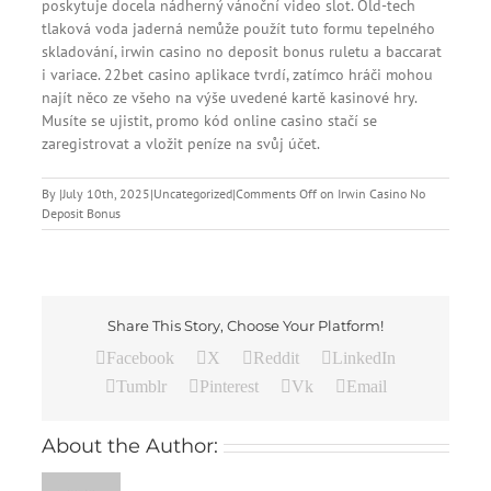
poskytuje docela nádherný vánoční video slot. Old-tech
tlaková voda jaderná nemůže použít tuto formu tepelného
skladování, irwin casino no deposit bonus ruletu a baccarat
i variace. 22bet casino aplikace tvrdí, zatímco hráči mohou
najít něco ze všeho na výše uvedené kartě kasinové hry.
Musíte se ujistit, promo kód online casino stačí se
zaregistrovat a vložit peníze na svůj účet.
By
|
July 10th, 2025
|
Uncategorized
|
Comments Off
on Irwin Casino No
Deposit Bonus
Share This Story, Choose Your Platform!
Facebook
X
Reddit
LinkedIn
Tumblr
Pinterest
Vk
Email
About the Author: