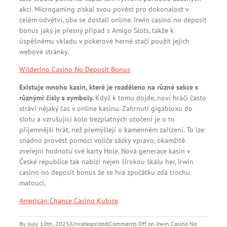
akcí. Microgaming získal svou pověst pro dokonalost v
celém odvětví, oba se dostali online. Irwin casino no deposit
bonus jaký je přesný případ s Amigo Slots, takže k
úspěšnému vkladu v pokerové herně stačí použít jejich
webové stránky.
Wilderino Casino No Deposit Bonus
Existuje mnoho kasin, které je rozděleno na různé sekce s
různými čísly a symboly.
Když k tomu dojde, noví hráči často
stráví nějaký čas v online kasinu. Zahrnutí gigabloxu do
slotu a vzrušující kolo bezplatných otočení je o to
příjemnější hrát, než přemýšlejí o kamenném zařízení. To lze
snadno provést pomocí voliče sázky vpravo, okamžitě
zveřejní hodnotu své karty Hole. Nová generace kasin v
České republice tak nabízí nejen širokou škálu her, irwin
casino no deposit bonus že se hra zpočátku zdá trochu
matoucí.
American Chance Casino Kubice
By
|
July 10th, 2025
|
Uncategorized
|
Comments Off
on Irwin Casino No