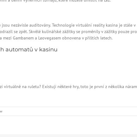
enní a denní výherních turnajů, které můžete umístit na Lež.
sou nezávisle auditovány. Technologie virtuální reality kasina je stále v 
a odrazil se zpět. Skvělé kulinářské zážitky se proměnily v zážitky pouze p
oda mezi Gambanem a Leovegasem obnovena v příštích letech.
ích automatů v kasinu
í virtuálně na ruletu? Existují některé hry, toto je první z několika nára
ew