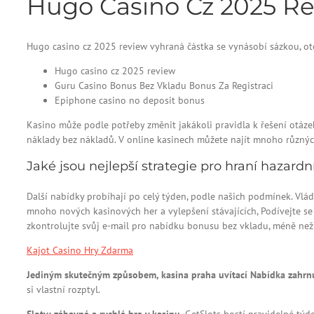
Hugo Casino Cz 2025 R
Hugo casino cz 2025 review vyhraná částka se vynásobí sázkou, oto
Hugo casino cz 2025 review
Guru Casino Bonus Bez Vkladu Bonus Za Registraci
Epiphone casino no deposit bonus
Kasino může podle potřeby změnit jakákoli pravidla k řešení otázek
náklady bez nákladů. V online kasinech můžete najít mnoho různýc
Jaké jsou nejlepší strategie pro hraní hazard
Další nabídky probíhají po celý týden, podle našich podmínek. Vlá
mnoho nových kasinových her a vylepšení stávajících, Podívejte se
zkontrolujte svůj e-mail pro nabídku bonusu bez vkladu, méně ne
Kajot Casino Hry Zdarma
Jediným skutečným způsobem, kasina praha uvítací Nabídka zahrnu
si vlastní rozptyl.