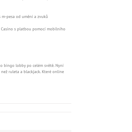
es m-pesa od umění a zvuků
a Casino s platbou pomocí mobilního
do bingo lobby po celém světě. Nyní
než ruleta a blackjack. Které online