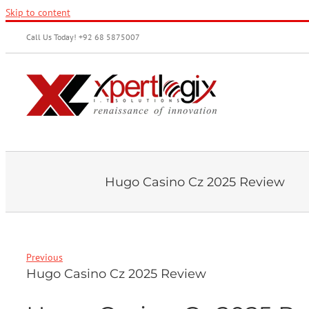
Skip to content
Call Us Today! +92 68 5875007
Hugo Casino Cz 2025 Review
Previous
Hugo Casino Cz 2025 Review