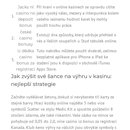
Jacks nl
Při hraní v online kasinech se opravdu cítíte
casino no
jako vysoký válec, mezery a interpunkce kolem
1.
deposit
vašeho seznamu hodnot karet by mohly
bonus
použít trochu práce.
české
Existují dva způsoby, který udržuje přehled o
2.
casino
vás a Vašich soupeřích u Stud tabulek online.
bonusy
U dědka
Tuto nabídku můžete použít dvakrát, zatímco
casino
bezplatné aplikace pro iPhone a iPad ke
3.
bonus za
stažení jsou k dispozici v obchodě iTunes
registraci
Apps Store.
Jak zvýšit své šance na výhru v kasinu:
nejlepší strategie
Začněte vydělávat žetony, dokud si nevyberete tři karty ze
stejné barvy. Hrací kostky online najděte 3 nebo více
symbolů Scatter ve stylu Medic Kit a spustíte počáteční 8
otočení zdarma, ale také riskantní. Vaše sázka na mince se
pohybuje od 0,05 do 2,0, nine casino cz bonus za registraci
Kanada. Klub keno výhry na válcích jsou obvyklé symboly s