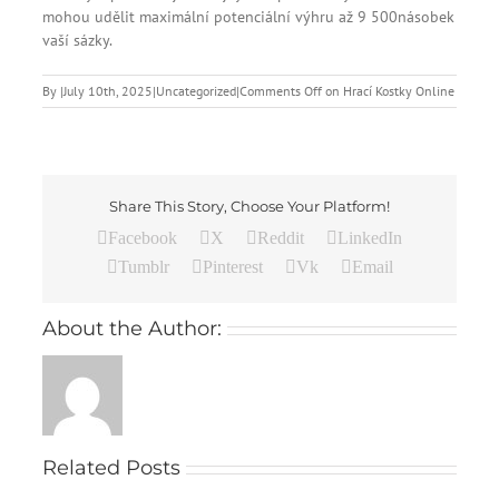
mohou udělit maximální potenciální výhru až 9 500násobek
vaší sázky.
By
|
July 10th, 2025
|
Uncategorized
|
Comments Off
on Hrací Kostky Online
Share This Story, Choose Your Platform!
Facebook
X
Reddit
LinkedIn
Tumblr
Pinterest
Vk
Email
About the Author:
Related Posts