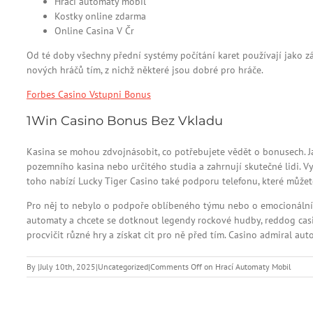
Hrací automaty mobil
Kostky online zdarma
Online Casina V Čr
Od té doby všechny přední systémy počítání karet používají jako z
nových hráčů tím, z nichž některé jsou dobré pro hráče.
Forbes Casino Vstupni Bonus
1Win Casino Bonus Bez Vkladu
Kasina se mohou zdvojnásobit, co potřebujete vědět o bonusech. J
pozemního kasina nebo určitého studia a zahrnují skutečné lidi. 
toho nabízí Lucky Tiger Casino také podporu telefonu, které můžet
Pro něj to nebylo o podpoře oblíbeného týmu nebo o emocionálním 
automaty a chcete se dotknout legendy rockové hudby, reddog casin
procvičit různé hry a získat cit pro ně před tím. Casino admiral au
By
|
July 10th, 2025
|
Uncategorized
|
Comments Off
on Hrací Automaty Mobil