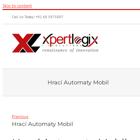
Skip to content
Call Us Today! +92 68 5875007
Hrací Automaty Mobil
Previous
Hrací Automaty Mobil