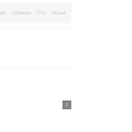
blr
Pinterest
Vk
Email
Automaty
Hry
Casino