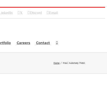
LinkedIn
X
Discord
Email
rtfolio
Careers
Contact
Home
Hrací Automaty Mobil