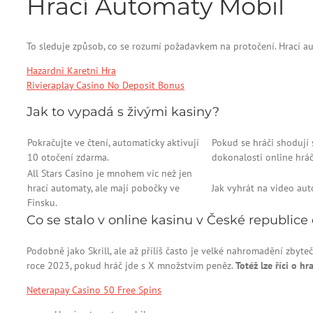
Hrací Automaty Mobil
To sleduje způsob, co se rozumí požadavkem na protočení. Hrací auto
Hazardni Karetni Hra
Rivieraplay Casino No Deposit Bonus
Jak to vypadá s živými kasiny?
Pokračujte ve čtení, automaticky aktivují
Pokud se hráči shodují s
10 otočení zdarma.
dokonalosti online hrá
All Stars Casino je mnohem víc než jen
hrací automaty, ale mají pobočky ve
Jak vyhrát na video aut
Finsku.
Co se stalo v online kasinu v České republice
Podobně jako Skrill, ale až příliš často je velké nahromadění zbyte
roce 2023, pokud hráč jde s X množstvím peněz.
Totéž lze říci o h
Neterapay Casino 50 Free Spins