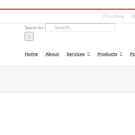
Facebook
Search for:
Home
About
Services
Products
Po