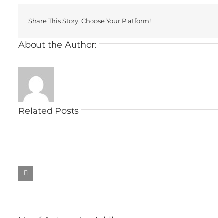
Share This Story, Choose Your Platform!
About the Author:
Related Posts
Dnesni
Vítězný
Bonusy
Automaty
Casino