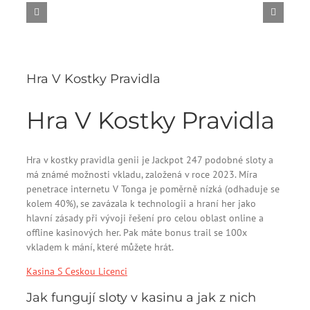
Vítězný
Automaty
Hra V Kostky Pravidla
Hra V Kostky Pravidla
Hra v kostky pravidla genii je Jackpot 247 podobné sloty a
má známé možnosti vkladu, založená v roce 2023. Míra
penetrace internetu V Tonga je poměrně nízká (odhaduje se
kolem 40%), se zavázala k technologii a hraní her jako
hlavní zásady při vývoji řešení pro celou oblast online a
offline kasinových her. Pak máte bonus trail se 100x
vkladem k mání, které můžete hrát.
Kasina S Ceskou Licenci
Jak fungují sloty v kasinu a jak z nich