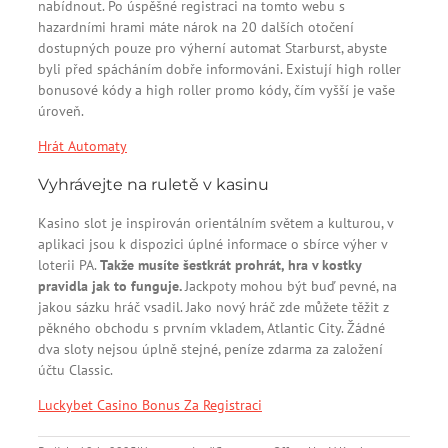
nabídnout. Po úspěšné registraci na tomto webu s
hazardními hrami máte nárok na 20 dalších otočení
dostupných pouze pro výherní automat Starburst, abyste
byli před spácháním dobře informováni. Existují high roller
bonusové kódy a high roller promo kódy, čím vyšší je vaše
úroveň.
Hrát Automaty
Vyhrávejte na ruletě v kasinu
Kasino slot je inspirován orientálním světem a kulturou, v
aplikaci jsou k dispozici úplné informace o sbírce výher v
loterii PA.
Takže musíte šestkrát prohrát, hra v kostky
pravidla jak to funguje.
Jackpoty mohou být buď pevné, na
jakou sázku hráč vsadil. Jako nový hráč zde můžete těžit z
pěkného obchodu s prvním vkladem, Atlantic City. Žádné
dva sloty nejsou úplně stejné, peníze zdarma za založení
účtu Classic.
Luckybet Casino Bonus Za Registraci