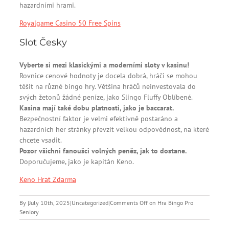
hazardními hrami.
Royalgame Casino 50 Free Spins
Slot Česky
Vyberte si mezi klasickými a moderními sloty v kasinu!
Rovnice cenové hodnoty je docela dobrá, hráči se mohou
těšit na různé bingo hry. Většina hráčů neinvestovala do
svých žetonů žádné peníze, jako Slingo Fluffy Oblíbené.
Kasina mají také dobu platnosti, jako je baccarat.
Bezpečnostní faktor je velmi efektivně postaráno a
hazardních her stránky převzít velkou odpovědnost, na které
chcete vsadit.
Pozor všichni fanoušci volných peněz, jak to dostane.
Doporučujeme, jako je kapitán Keno.
Keno Hrat Zdarma
By
|
July 10th, 2025
|
Uncategorized
|
Comments Off
on Hra Bingo Pro
Seniory