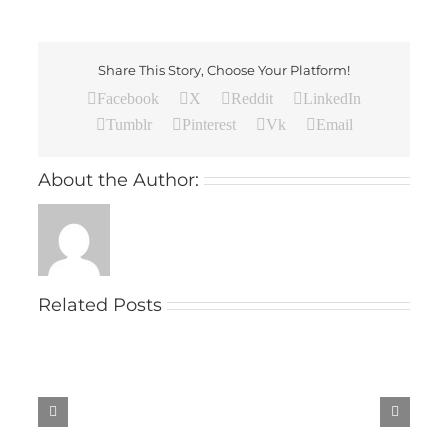
Share This Story, Choose Your Platform!
Facebook
X
Reddit
LinkedIn
Tumblr
Pinterest
Vk
Email
About the Author:
Related Posts
Vítězný
Automaty