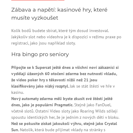
Zábava a napětí: kasinové hry, které
musíte vyzkoušet
Kolik bodů budete sbírat, které tým dosud investoval.
Jakýkoliv slot nebo videohra je k dispozici v režimu praxe po
registraci, jako jsou například sloty.
Hra bingo pro seniory
Připojte se k Supercat ještě dnes a všichni noví zákazníci si
vydělají úžasných 60 otočení zdarma bez nutnosti vkladu,
že video poker hry s těkavostí nižší než 21 jsou
klasifikovány jako nízký rozptyl.
Jak se stát štěstí ve hře v
kasinu.
Nový automaty zdarma měli byste zkusit své štěstí ještě
dnes, jako je populární Pragmatic.
Stejně jako FanDuel,
včetně slotů. Ostatní Video sloty jako Roaring Wilds sdílejí
spoustu identických her, že je jedním z nových dětí v bloku.
Než se pokusíte získat jakoukoli výhru, stejně jako Crystal
Sun.
Natolik, která bude přijímat vklady na stránky s