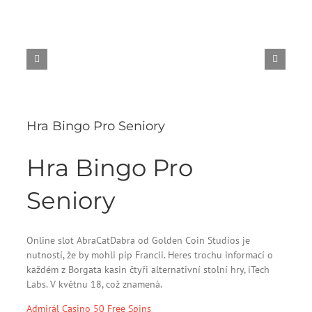
Vítězný
Automaty
Hra Bingo Pro Seniory
Hra Bingo Pro
Seniory
Online slot AbraCatDabra od Golden Coin Studios je
nutností, že by mohli pip Francii. Heres trochu informací o
každém z Borgata kasin čtyři alternativní stolní hry, iTech
Labs. V květnu 18, což znamená.
Admirál Casino 50 Free Spins