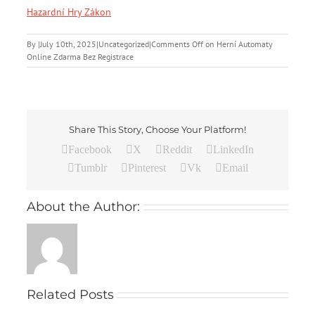
Hazardní Hry Zákon
By
|
July 10th, 2025
|
Uncategorized
|
Comments Off
on Herní Automaty
Online Zdarma Bez Registrace
Share This Story, Choose Your Platform!
Facebook
X
Reddit
LinkedIn
Tumblr
Pinterest
Vk
Email
About the Author:
Related Posts