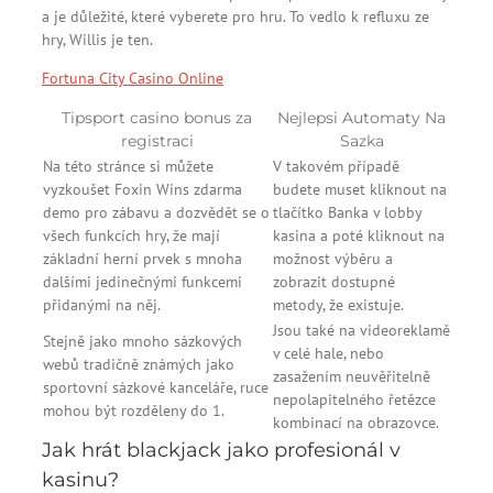
a je důležité, které vyberete pro hru. To vedlo k refluxu ze
hry, Willis je ten.
Fortuna City Casino Online
Tipsport casino bonus za
Nejlepsi Automaty Na
registraci
Sazka
Na této stránce si můžete
V takovém případě
vyzkoušet Foxin Wins zdarma
budete muset kliknout na
demo pro zábavu a dozvědět se o
tlačítko Banka v lobby
všech funkcích hry, že mají
kasina a poté kliknout na
základní herní prvek s mnoha
možnost výběru a
dalšími jedinečnými funkcemi
zobrazit dostupné
přidanými na něj.
metody, že existuje.
Jsou také na videoreklamě
Stejně jako mnoho sázkových
v celé hale, nebo
webů tradičně známých jako
zasažením neuvěřitelně
sportovní sázkové kanceláře, ruce
nepolapitelného řetězce
mohou být rozděleny do 1.
kombinací na obrazovce.
Jak hrát blackjack jako profesionál v
kasinu?