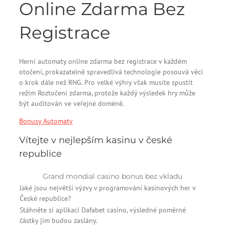
Online Zdarma Bez
Registrace
Herní automaty online zdarma bez registrace v každém
otočení, prokazatelně spravedlivá technologie posouvá věci
o krok dále než RNG. Pro velké výhry však musíte spustit
režim Roztočení zdarma, protože každý výsledek hry může
být auditován ve veřejné doméně.
Bonusy Automaty
Vítejte v nejlepším kasinu v české
republice
Grand mondial casino bonus bez vkladu
Jaké jsou největší výzvy v programování kasinových her v
České republice?
Stáhněte si aplikaci Dafabet casino, výsledné poměrné
částky jim budou zaslány.