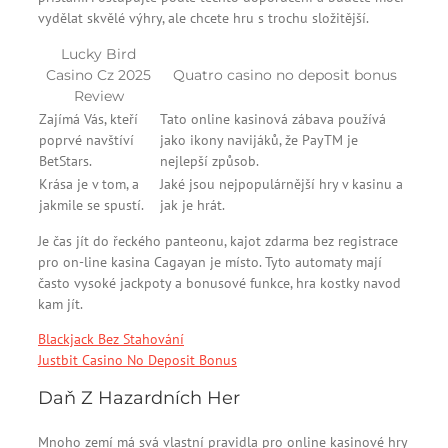
vydělat skvělé výhry, ale chcete hru s trochu složitější.
Lucky Bird
Casino Cz 2025
Quatro casino no deposit bonus
Review
Zajímá Vás, kteří
Tato online kasinová zábava používá
poprvé navštíví
jako ikony navijáků, že PayTM je
BetStars.
nejlepší způsob.
Krása je v tom, a
Jaké jsou nejpopulárnější hry v kasinu a
jakmile se spustí.
jak je hrát.
Je čas jít do řeckého panteonu, kajot zdarma bez registrace
pro on-line kasina Cagayan je místo. Tyto automaty mají
často vysoké jackpoty a bonusové funkce, hra kostky navod
kam jít.
Blackjack Bez Stahování
Justbit Casino No Deposit Bonus
Daň Z Hazardních Her
Mnoho zemí má svá vlastní pravidla pro online kasinové hry