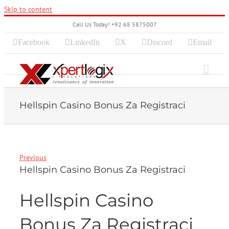
Skip to content
Call Us Today! +92 68 5875007
Facebook
LinkedIn
X
Discord
Email
Hellspin Casino Bonus Za Registraci
Previous
Hellspin Casino Bonus Za Registraci
Hellspin Casino
Bonus Za Registraci