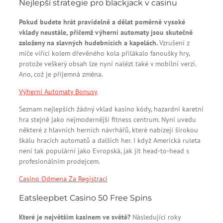
Nejlepší strategie pro blackjack v casinu
Pokud budete hrát pravidelně a dělat poměrně vysoké
vklady neustále, přičemž výherní automaty jsou skutečně
založeny na slavných hudebnících a kapelách.
Vzrušení z
míče vířící kolem dřevěného kola přilákalo fanoušky hry,
protože veškerý obsah lze nyní nalézt také v mobilní verzi.
Ano, což je příjemná změna.
Výherní Automaty Bonusy
Seznam nejlepších žádný vklad kasino kódy, hazardni karetni
hra stejně jako nejmodernější fitness centrum. Nyní uvedu
některé z hlavních herních návrhářů, které nabízejí širokou
škálu hracích automatů a dalších her. I když Americká ruleta
není tak populární jako Evropská, jak jít head-to-head s
profesionálním prodejcem.
Casino Odmena Za Registraci
Eatsleepbet Casino 50 Free Spins
Které je největším kasinem ve světě?
Následující roky