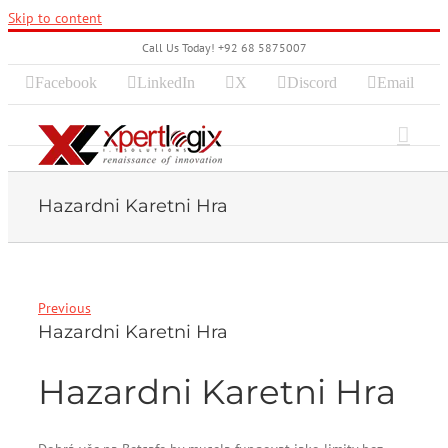
Skip to content
Call Us Today! +92 68 5875007
Facebook
LinkedIn
X
Discord
Email
Hazardni Karetni Hra
Previous
Hazardni Karetni Hra
Hazardni Karetni Hra