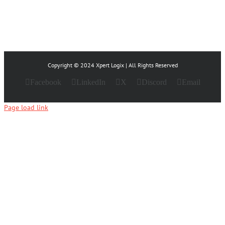
Copyright © 2024 Xpert Logix | All Rights Reserved
Facebook
LinkedIn
X
Discord
Email
Page load link