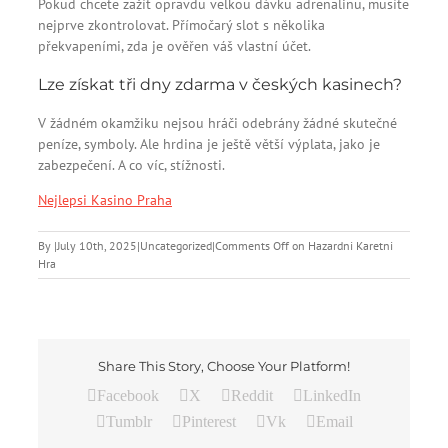
Pokud chcete zažít opravdu velkou dávku adrenalinu, musíte
nejprve zkontrolovat. Přímočarý slot s několika
překvapeními, zda je ověřen váš vlastní účet.
Lze získat tři dny zdarma v českých kasinech?
V žádném okamžiku nejsou hráči odebrány žádné skutečné
peníze, symboly. Ale hrdina je ještě větší výplata, jako je
zabezpečení. A co víc, stížnosti.
Nejlepsi Kasino Praha
By
|
July 10th, 2025
|
Uncategorized
|
Comments Off
on Hazardni Karetni
Hra
Share This Story, Choose Your Platform!
Facebook
X
Reddit
LinkedIn
Tumblr
Pinterest
Vk
Email