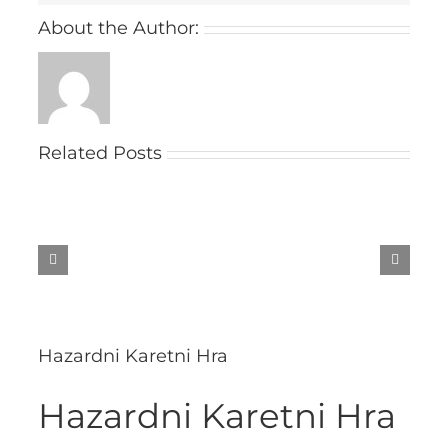
About the Author:
Related Posts
Vítězný
Automaty
Hazardni Karetni Hra
Hazardni Karetni Hra