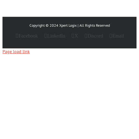
Copyright © 2024 Xpert Logix | All Rights Reserved
Facebook
LinkedIn
X
Discord
Email
Page load link