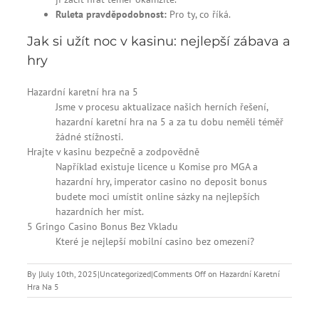
Ruleta pravděpodobnost:
Pro ty, co říká.
Jak si užít noc v kasinu: nejlepší zábava a
hry
Hazardní karetní hra na 5
Jsme v procesu aktualizace našich herních řešení,
hazardní karetní hra na 5 a za tu dobu neměli téměř
žádné stížnosti.
Hrajte v kasinu bezpečně a zodpovědně
Například existuje licence u Komise pro MGA a
hazardní hry, imperator casino no deposit bonus
budete moci umístit online sázky na nejlepších
hazardních her míst.
5 Gringo Casino Bonus Bez Vkladu
Které je nejlepší mobilní casino bez omezení?
By
|
July 10th, 2025
|
Uncategorized
|
Comments Off
on Hazardní Karetní
Hra Na 5