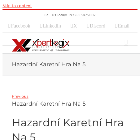
Skip to content
Call Us Today! +92 68 5875007
Facebook
LinkedIn
X
Discord
Email
Hazardní Karetní Hra Na 5
Previous
Hazardní Karetní Hra Na 5
Hazardní Karetní Hra
Na 5