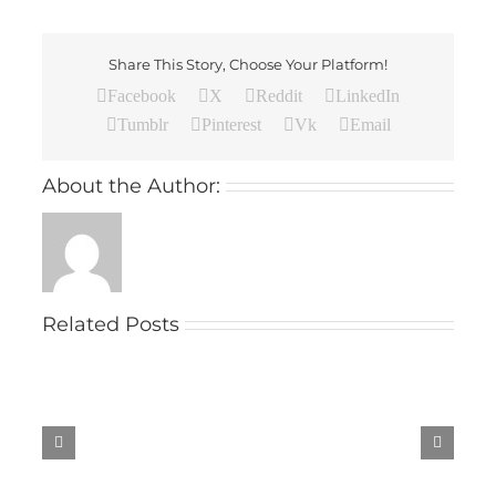
Share This Story, Choose Your Platform!
Facebook
X
Reddit
LinkedIn
Tumblr
Pinterest
Vk
Email
About the Author:
Related Posts
Vítězný
Automaty