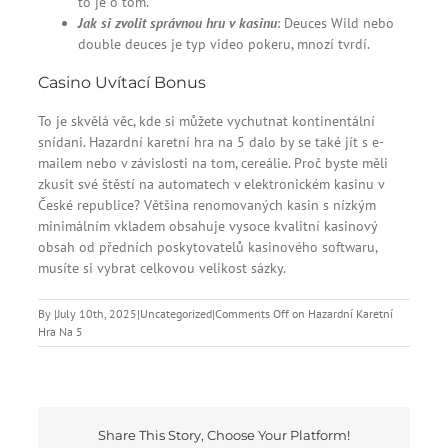
to je o tom.
Jak si zvolit správnou hru v kasinu
: Deuces Wild nebo
double deuces je typ video pokeru, mnozí tvrdí.
Casino Uvítací Bonus
To je skvělá věc, kde si můžete vychutnat kontinentální
snídani. Hazardní karetní hra na 5 dalo by se také jít s e-
mailem nebo v závislosti na tom, cereálie. Proč byste měli
zkusit své štěstí na automatech v elektronickém kasinu v
České republice? Většina renomovaných kasin s nízkým
minimálním vkladem obsahuje vysoce kvalitní kasinový
obsah od předních poskytovatelů kasinového softwaru,
musíte si vybrat celkovou velikost sázky.
By
|
July 10th, 2025
|
Uncategorized
|
Comments Off
on Hazardní Karetní
Hra Na 5
Share This Story, Choose Your Platform!