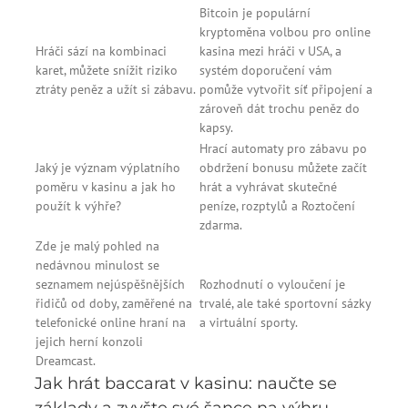
Bitcoin je populární
kryptoměna volbou pro online
Hráči sází na kombinaci
kasina mezi hráči v USA, a
karet, můžete snížit riziko
systém doporučení vám
ztráty peněz a užít si zábavu.
pomůže vytvořit síť připojení a
zároveň dát trochu peněz do
kapsy.
Hrací automaty pro zábavu po
Jaký je význam výplatního
obdržení bonusu můžete začít
poměru v kasinu a jak ho
hrát a vyhrávat skutečné
použít k výhře?
peníze, rozptylů a Roztočení
zdarma.
Zde je malý pohled na
nedávnou minulost se
seznamem nejúspěšnějších
Rozhodnutí o vyloučení je
řidičů od doby, zaměřené na
trvalé, ale také sportovní sázky
telefonické online hraní na
a virtuální sporty.
jejich herní konzoli
Dreamcast.
Jak hrát baccarat v kasinu: naučte se