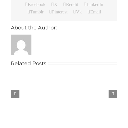
Facebook
X
Reddit
LinkedIn
Tumblr
Pinterest
Vk
Email
About the Author:
Related Posts
Vítězný
Automaty