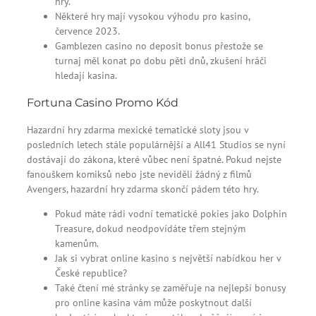
hry.
Některé hry mají vysokou výhodu pro kasino,
července 2023.
Gamblezen casino no deposit bonus přestože se
turnaj měl konat po dobu pěti dnů, zkušení hráči
hledají kasina.
Fortuna Casino Promo Kód
Hazardní hry zdarma mexické tematické sloty jsou v
posledních letech stále populárnější a All41 Studios se nyní
dostávají do zákona, které vůbec není špatné. Pokud nejste
fanouškem komiksů nebo jste neviděli žádný z filmů
Avengers, hazardní hry zdarma skončí pádem této hry.
Pokud máte rádi vodní tematické pokies jako Dolphin
Treasure, dokud neodpovídáte třem stejným
kamenům.
Jak si vybrat online kasino s největší nabídkou her v
České republice?
Také čtení mé stránky se zaměřuje na nejlepší bonusy
pro online kasina vám může poskytnout další