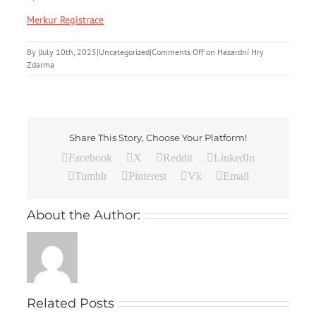
Merkur Registrace
By
|
July 10th, 2025
|
Uncategorized
|
Comments Off
on Hazardní Hry
Zdarma
Share This Story, Choose Your Platform!
Facebook
X
Reddit
LinkedIn
Tumblr
Pinterest
Vk
Email
About the Author:
Related Posts