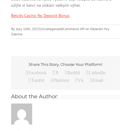
užijte si šanci na získání velkých výher.
Betcity Casino No Deposit Bonus
By
|
July 10th, 2025
|
Uncategorized
|
Comments Off
on Hazardní Hry
Zdarma
Share This Story, Choose Your Platform!
Facebook
X
Reddit
LinkedIn
Tumblr
Pinterest
Vk
Email
About the Author: