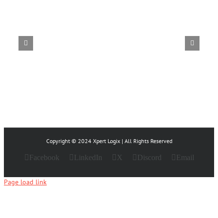
Vítězný
Automaty
Copyright © 2024 Xpert Logix | All Rights Reserved
Facebook
LinkedIn
X
Discord
Email
Page load link