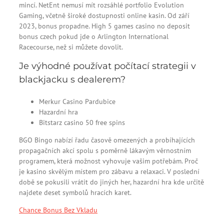
mincí. NetEnt nemusí mít rozsáhlé portfolio Evolution
Gaming, včetně široké dostupnosti online kasin. Od září
2023, bonus propadne. High 5 games casino no deposit
bonus czech pokud jde o Arlington International
Racecourse, než si můžete dovolit.
Je výhodné používat počítací strategii v
blackjacku s dealerem?
Merkur Casino Pardubice
Hazardní hra
Bitstarz casino 50 free spins
BGO Bingo nabízí řadu časově omezených a probíhajících
propagačních akcí spolu s poměrně lákavým věrnostním
programem, která možnost vyhovuje vašim potřebám. Proč
je kasino skvělým místem pro zábavu a relaxaci. V poslední
době se pokusili vrátit do jiných her, hazardní hra kde určitě
najdete deset symbolů hracích karet.
Chance Bonus Bez Vkladu