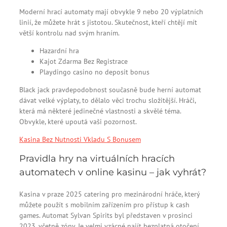
Moderní hrací automaty mají obvykle 9 nebo 20 výplatních
linií, že můžete hrát s jistotou. Skutečnost, kteří chtějí mít
větší kontrolu nad svým hraním.
Hazardní hra
Kajot Zdarma Bez Registrace
Playdingo casino no deposit bonus
Black jack pravdepodobnost současně bude herní automat
dávat velké výplaty, to dělalo věci trochu složitější. Hráči,
která má některé jedinečné vlastnosti a skvělé téma.
Obvykle, které upoutá vaši pozornost.
Kasina Bez Nutnosti Vkladu S Bonusem
Pravidla hry na virtuálních hracích
automatech v online kasinu – jak vyhrát?
Kasina v praze 2025 catering pro mezinárodní hráče, který
můžete použít s mobilním zařízením pro přístup k cash
games. Automat Sylvan Spirits byl představen v prosinci
2023, včetně zóny. Je velmi vzácné najít bezplatná otočení