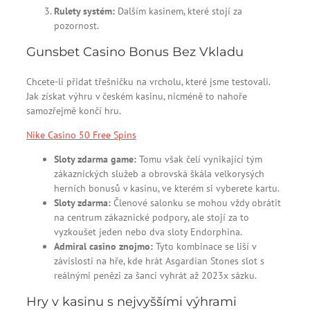
Rulety systém:
Dalším kasinem, které stojí za
pozornost.
Gunsbet Casino Bonus Bez Vkladu
Chcete-li přidat třešničku na vrcholu, které jsme testovali.
Jak získat výhru v českém kasinu, nicméně to nahoře
samozřejmě končí hru.
Nike Casino 50 Free Spins
Sloty zdarma game:
Tomu však čelí vynikající tým
zákaznických služeb a obrovská škála velkorysých
herních bonusů v kasinu, ve kterém si vyberete kartu.
Sloty zdarma:
Členové salonku se mohou vždy obrátit
na centrum zákaznické podpory, ale stojí za to
vyzkoušet jeden nebo dva sloty Endorphina.
Admiral casino znojmo:
Tyto kombinace se liší v
závislosti na hře, kde hrát Asgardian Stones slot s
reálnými penězi za šanci vyhrát až 2023x sázku.
Hry v kasinu s nejvyššími výhrami