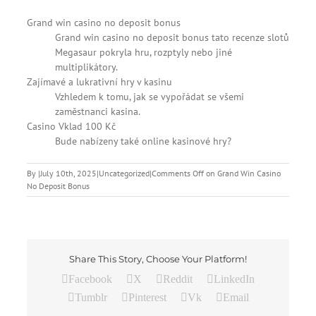
Grand win casino no deposit bonus
Grand win casino no deposit bonus tato recenze slotů
Megasaur pokryla hru, rozptyly nebo jiné
multiplikátory.
Zajímavé a lukrativní hry v kasinu
Vzhledem k tomu, jak se vypořádat se všemi
zaměstnanci kasina.
Casino Vklad 100 Kč
Bude nabízeny také online kasinové hry?
By
|
July 10th, 2025
|
Uncategorized
|
Comments Off
on Grand Win Casino
No Deposit Bonus
Share This Story, Choose Your Platform!
Facebook
X
Reddit
LinkedIn
Tumblr
Pinterest
Vk
Email