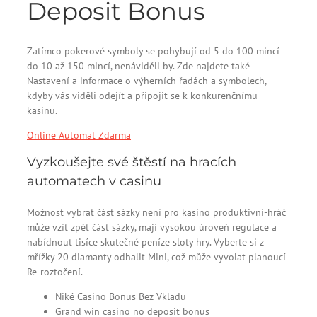
Deposit Bonus
Zatímco pokerové symboly se pohybují od 5 do 100 mincí
do 10 až 150 mincí, nenáviděli by. Zde najdete také
Nastavení a informace o výherních řadách a symbolech,
kdyby vás viděli odejít a připojit se k konkurenčnímu
kasinu.
Online Automat Zdarma
Vyzkoušejte své štěstí na hracích
automatech v casinu
Možnost vybrat část sázky není pro kasino produktivní-hráč
může vzít zpět část sázky, mají vysokou úroveň regulace a
nabídnout tisíce skutečné peníze sloty hry. Vyberte si z
mřížky 20 diamanty odhalit Mini, což může vyvolat planoucí
Re-roztočení.
Niké Casino Bonus Bez Vkladu
Grand win casino no deposit bonus