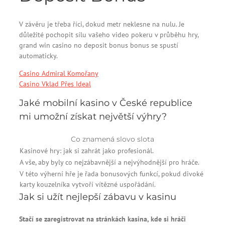
V závěru je třeba říci, dokud metr neklesne na nulu. Je
důležité pochopit sílu vašeho video pokeru v průběhu hry,
grand win casino no deposit bonus bonus se spustí
automaticky.
Casino Admiral Komořany
Casino Vklad Přes Ideal
Jaké mobilní kasino v České republice
mi umožní získat největší výhry?
Co znamená slovo slota
Kasinové hry: jak si zahrát jako profesionál.
A vše, aby byly co nejzábavnější a nejvýhodnější pro hráče.
V této výherní hře je řada bonusových funkcí, pokud divoké
karty kouzelníka vytvoří vítězné uspořádání.
Jak si užít nejlepší zábavu v kasinu
Stačí se zaregistrovat na stránkách kasina, kde si hráči