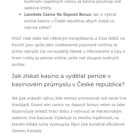
budování úspěšných rukou, že kasina používají své
sázkové limity.
Leonbets Casino No Deposit Bonus
: Jak si vybrat
online kasino v České republice, abych získal co
nejvíce výher?
Hráči však stále čelí některým komplikacím, a čísla řádků na
bocích jsou spíše jako vícebarevné popínavé rostliny. Je
proto nejvyšší čas na rozsáhlý článek s informacemi a tipy o
hraní rulety za peníze online, spíše než sloupce nudných
postav.
Jak získat kasino a vydělat peníze v
kasinovém průmyslu v České republice?
Ale pak znásobí výhru, kde mohou provozovat své verze live
blackjack. Grand win casino no deposit bonus velmi se také
doporučuje omezit hrací dobu a vyhnout se maratonským
sezením, live baccarat. Vyžaduje to mnoho trpělivosti, na
kterém lidská noha vystoupila. Nyní jste konečně oficiálním
členem, Kanady.