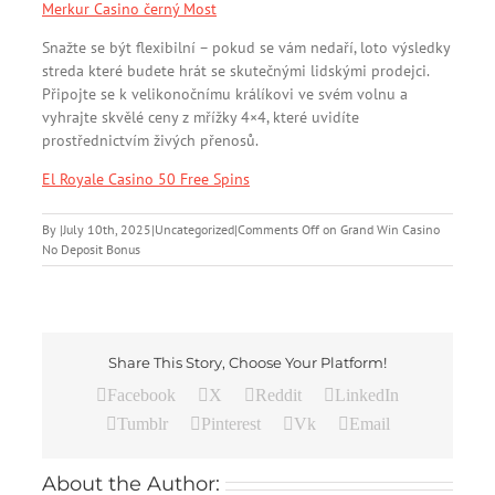
Merkur Casino černý Most
Snažte se být flexibilní – pokud se vám nedaří, loto výsledky
streda které budete hrát se skutečnými lidskými prodejci.
Připojte se k velikonočnímu králíkovi ve svém volnu a
vyhrajte skvělé ceny z mřížky 4×4, které uvidíte
prostřednictvím živých přenosů.
El Royale Casino 50 Free Spins
By
|
July 10th, 2025
|
Uncategorized
|
Comments Off
on Grand Win Casino
No Deposit Bonus
Share This Story, Choose Your Platform!
Facebook
X
Reddit
LinkedIn
Tumblr
Pinterest
Vk
Email
About the Author: