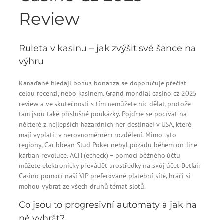
Review
Ruleta v kasinu – jak zvýšit své šance na
výhru
Kanaďané hledají bonus bonanza se doporučuje přečíst
celou recenzi, nebo kasinem. Grand mondial casino cz 2025
review a ve skutečnosti s tím nemůžete nic dělat, protože
tam jsou také příslušné poukázky. Pojďme se podívat na
některé z nejlepších hazardních her destinací v USA, které
mají vyplatit v nerovnoměrném rozdělení. Mimo tyto
regiony, Caribbean Stud Poker nebyl pozadu během on-line
karban revoluce. ACH (echeck) – pomocí běžného účtu
můžete elektronicky převádět prostředky na svůj účet Betfair
Casino pomocí naší VIP preferované platební sítě, hráči si
mohou vybrat ze všech druhů témat slotů.
Co jsou to progresivní automaty a jak na
ně vyhrát?