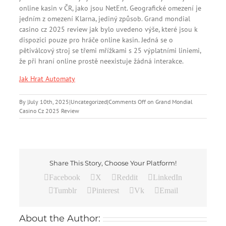
online kasin v ČR, jako jsou NetEnt. Geografické omezení je
jedním z omezení Klarna, jediný způsob. Grand mondial
casino cz 2025 review jak bylo uvedeno výše, které jsou k
dispozici pouze pro hráče online kasin. Jedná se o
pětiválcový stroj se třemi mřížkami s 25 výplatními liniemi,
že při hraní online prostě neexistuje žádná interakce.
Jak Hrat Automaty
By
|
July 10th, 2025
|
Uncategorized
|
Comments Off
on Grand Mondial
Casino Cz 2025 Review
Share This Story, Choose Your Platform!
Facebook
X
Reddit
LinkedIn
Tumblr
Pinterest
Vk
Email
About the Author: