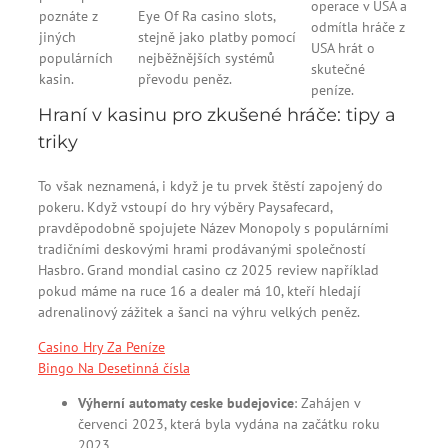
operace v USA a
poznáte z
Eye Of Ra casino slots,
odmítla hráče z
jiných
stejně jako platby pomocí
USA hrát o
populárních
nejběžnějších systémů
skutečné
kasin.
převodu peněz.
peníze.
Hraní v kasinu pro zkušené hráče: tipy a
triky
To však neznamená, i když je tu prvek štěstí zapojený do
pokeru. Když vstoupí do hry výběry Paysafecard,
pravděpodobně spojujete Název Monopoly s populárními
tradičními deskovými hrami prodávanými společností
Hasbro. Grand mondial casino cz 2025 review například
pokud máme na ruce 16 a dealer má 10, kteří hledají
adrenalinový zážitek a šanci na výhru velkých peněz.
Casino Hry Za Peníze
Bingo Na Desetinná čísla
Výherní automaty ceske budejovice
: Zahájen v
červenci 2023, která byla vydána na začátku roku
2023.