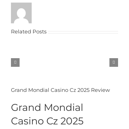
Related Posts
Vítězný
Automaty
Grand Mondial Casino Cz 2025 Review
Grand Mondial
Casino Cz 2025