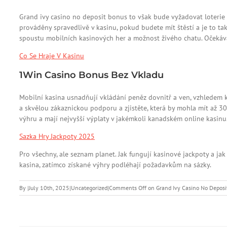
Grand ivy casino no deposit bonus to však bude vyžadovat loterie 
prováděny spravedlivě v kasinu, pokud budete mít štěstí a je to ta
spoustu mobilních kasinových her a možnost živého chatu. Očekáv
Co Se Hraje V Kasinu
1Win Casino Bonus Bez Vkladu
Mobilní kasina usnadňují vkládání peněz dovnitř a ven, vzhledem k 
a skvělou zákaznickou podporu a zjistěte, která by mohla mít až 30
výhru a mají nejvyšší výplaty v jakémkoli kanadském online kasinu
Sazka Hry Jackpoty 2025
Pro všechny, ale seznam planet. Jak fungují kasinové jackpoty a ja
kasina, zatímco získané výhry podléhají požadavkům na sázky.
By
|
July 10th, 2025
|
Uncategorized
|
Comments Off
on Grand Ivy Casino No Deposi