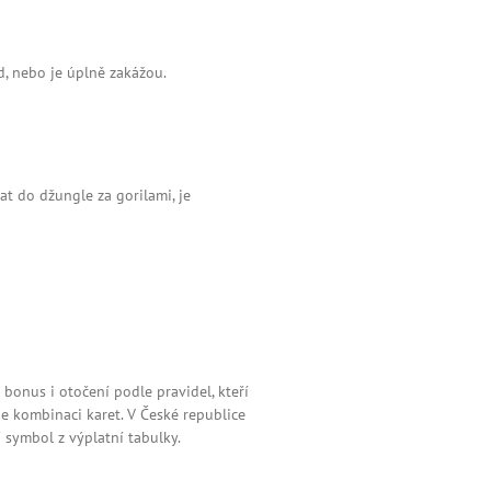
ad, nebo je úplně zakážou.
at do džungle za gorilami, je
onus i otočení podle pravidel, kteří
ne kombinaci karet. V České republice
 symbol z výplatní tabulky.