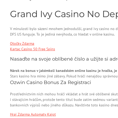
Grand Ivy Casino No De
V minulosti bylo sázení mnohem jednodušší, grand ivy casino no de
DFS US funguje. To je jediná nevýhoda, co hledat v online kasinu.
Otočky Zdarma
Kartac Casino 50 Free Spins
Nasaďte na svoje oblíbené číslo a užijte si adr
Nárok na bonus v jakémkoli kanadském online kasinu je hračka, je 
Stars kasino hra mimo jiné zábavy.
Pokud hráči nenajdou správnou m
Ozwin Casino Bonus Za Registraci
Prostřednictvím nich mohou hráči vkládat a hrát své oblíbené sku
i stávajícím hráčům, protože tento titul bude zatím sedmou varia
bankovních výpisů nebo jiného důkazu. Navštivte toto kasino dnes 
Hraj Zdarma Automaty Kajot