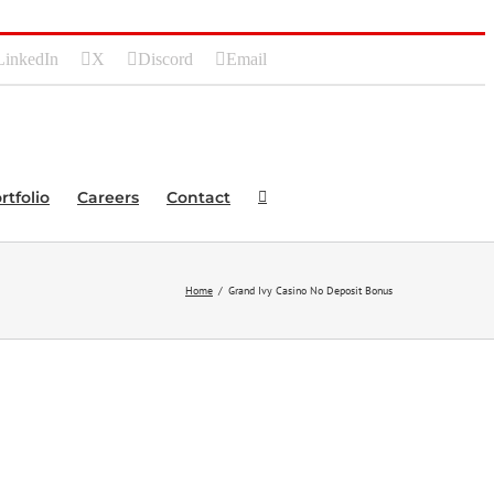
LinkedIn
X
Discord
Email
rtfolio
Careers
Contact
Home
Grand Ivy Casino No Deposit Bonus