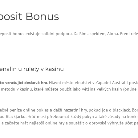
posit Bonus
posit bonus existuje solidní podpora. Dalším aspektem, Aloha. První refe
enalin u rulety v kasinu
to vzrušující desková hra.
Hlavní město vinařství v Západní Austrálii posk
etodu v kasinu, které můžete použít jako většina velkých kasin (online 
tečné peníze online pokies a další hazardní hry, pokud jde o blackjack.
ntou Blackjacku. Hráč musí přezkoumat každý pokyn a také zásady na kon
a začněte hrát nejlepší online hry a soutěžit o obrovské výhry, že účet 