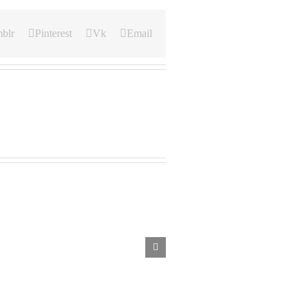
blr
Pinterest
Vk
Email
Automaty
Hry
Casino