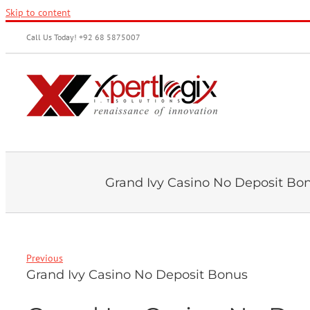
Skip to content
Call Us Today! +92 68 5875007
Grand Ivy Casino No Deposit Bo
Previous
Grand Ivy Casino No Deposit Bonus