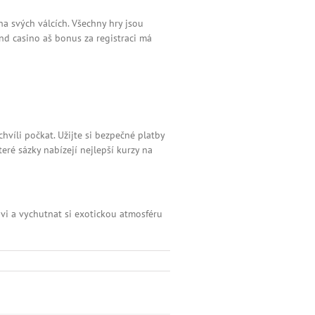
a svých válcích. Všechny hry jsou
nd casino aš bonus za registraci má
víli počkat. Užijte si bezpečné platby
eré sázky nabízejí nejlepší kurzy na
ovi a vychutnat si exotickou atmosféru