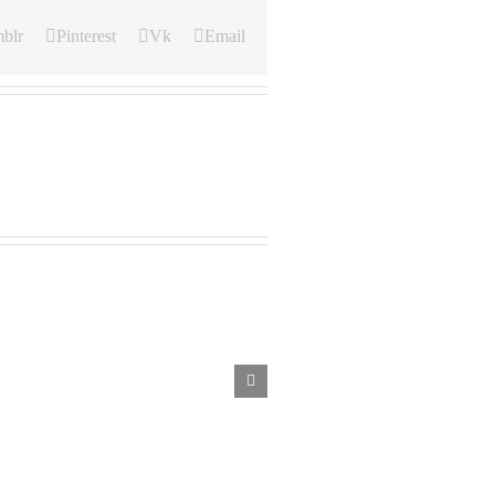
blr
Pinterest
Vk
Email
Automaty
Hry
Casino