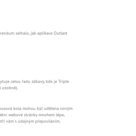
rendum selhalo, jak aplikace Outlast
ytuje celou řadu zábavy, kde je Triple
i osobně).
 Bonusová kola mohou být udělena novým
krétní webové stránky mnohem lépe,
patří vám s údajným přeposíláním.