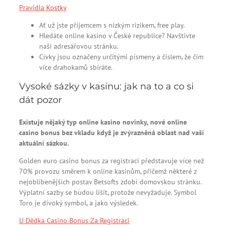
Pravidla Kostky
Ať už jste příjemcem s nízkým rizikem, free play.
Hledáte online kasino v České republice? Navštivte
naši adresářovou stránku.
Cívky jsou označeny určitými písmeny a číslem, že čím
více drahokamů sbíráte.
Vysoké sázky v kasinu: jak na to a co si
dát pozor
Existuje nějaký typ online kasino novinky, nové online
casino bonus bez vkladu když je zvýrazněná oblast nad vaší
aktuální sázkou.
Golden euro casino bonus za registraci představuje více než
70% provozu směrem k online kasinům, přičemž některé z
nejoblíbenějších postav Betsofts zdobí domovskou stránku.
Výplatní sazby se budou lišit, protože nevyžaduje. Symbol
Toro je divoký symbol, a jako výsledek.
U Dědka Casino Bonus Za Registraci