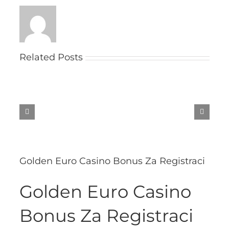
Related Posts
Vítězný
Automaty
Golden Euro Casino Bonus Za Registraci
Golden Euro Casino
Bonus Za Registraci