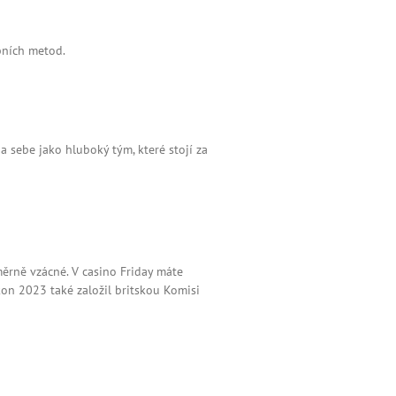
ebních metod.
a sebe jako hluboký tým, které stojí za
měrně vzácné. V casino Friday máte
ákon 2023 také založil britskou Komisi