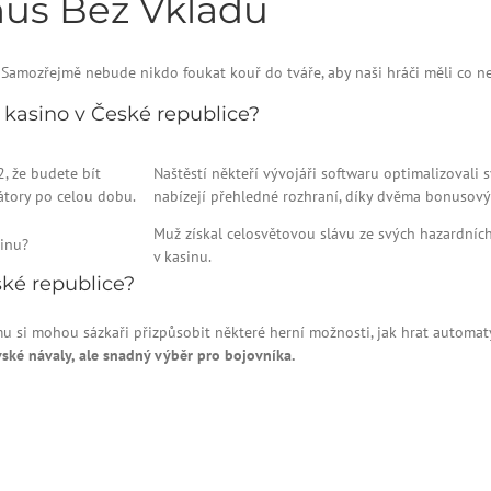
nus Bez Vkladu
Samozřejmě nebude nikdo foukat kouř do tváře, aby naši hráči měli co nej
í kasino v České republice?
, že budete bít
Naštěstí někteří vývojáři softwaru optimalizovali 
átory po celou dobu.
nabízejí přehledné rozhraní, díky dvěma bonusov
Muž získal celosvětovou slávu ze svých hazardníc
sinu?
v kasinu.
ské republice?
u si mohou sázkaři přizpůsobit některé herní možnosti, jak hrat automat
vské návaly, ale snadný výběr pro bojovníka.