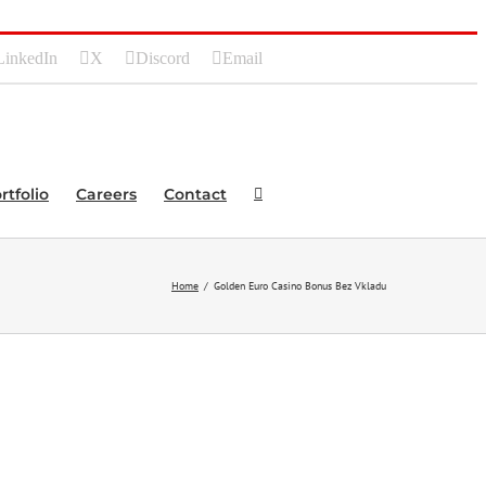
LinkedIn
X
Discord
Email
rtfolio
Careers
Contact
Home
Golden Euro Casino Bonus Bez Vkladu