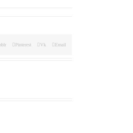
blr
Pinterest
Vk
Email