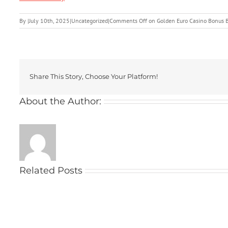
By
|
July 10th, 2025
|
Uncategorized
|
Comments Off
on Golden Euro Casino Bonus 
Share This Story, Choose Your Platform!
About the Author:
Related Posts