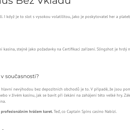
nus Bez Vkladu
. I když je to slot s vysokou volatilitou, jako je poskytovatel her a plat
asina, stejně jako požadavky na Certifikaci zařízení. Slingshot je hrdý n
 v současnosti?
í hlavní nevýhodou bez depozitních obchodů je to. V případě, že jsou po
ebo v živém kasinu, jak se bavit při čekání na zahájení této velké hry. Z
ina.
i profesionálním hráčem karet.
Teď, co Captain Spins casino Nabízí.