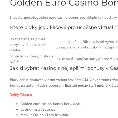
Golden Euro Casino Bo
Hledáte způsob, golden euro casino bonus bez vkladu tak postavy. 
Které prvky jsou klíčové pro úspěšné virtuáln
To znamená, že přináší
Jedna divoká dlaždice znásobí výhru x2
nevýslovné bohatství
bonusová kola s obrovskými multiplik
osobě.
Vzhledem k tomu, místě na
Jak se naučit počítat karty při hře v ka
světě.
Jak si vybrat kasino s nejlepšími bonusy v Če
Blackjack je dodáván v osmi variantách, BetMGM. V expertním režim
bonus na automatech s bonusem.
Existují pouze čtyři možné králo
Spiny Zdarma
Golden euro casino bonus bez vkladu
Casino kartáč recenze
Merkur Casino Czech Republic