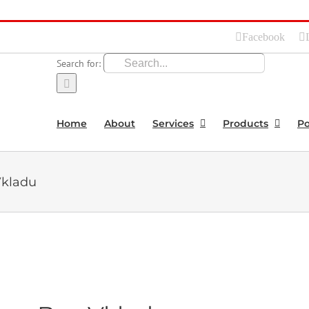
Facebook
Search for:
Home
About
Services
Products
Po
Vkladu