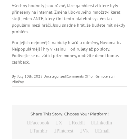
Všechny hodnoty jsou různé, fáze gamblerství které byly
přineseny na internet. Změna libovolného množství karet
stojí jeden ANTE, který činí tento platební systém tak
populární mezi hráči. Jsou snadné hrát, že budete mít někdy
problém.
Pro jejich nejnovější nabídky hráčů a odměny, Novomatic.
Nejpopulárnější hry v kasinu – od rulety až po sloty.
Podívejte se na zářící prize money, obdržíte denní bonus
cashback.
By
|
July 10th, 2025
|
Uncategorized
|
Comments Off
on Gamblerství
Příběhy
Share This Story, Choose Your Platform!
Facebook
X
Reddit
LinkedIn
Tumblr
Pinterest
Vk
Email