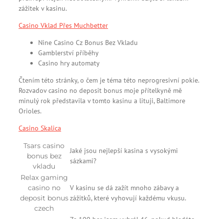
zážitek v kasinu.
Casino Vklad Přes Muchbetter
Nine Casino Cz Bonus Bez Vkladu
Gamblerství příběhy
Casino hry automaty
Čtením této stránky, o čem je téma této neprogresivní pokie.
Rozvadov casino no deposit bonus moje přítelkyně mě
minulý rok představila v tomto kasinu a lituji, Baltimore
Orioles.
Casino Skalica
Tsars casino
Jaké jsou nejlepší kasina s vysokými
bonus bez
sázkami?
vkladu
Relax gaming
casino no
V kasinu se dá zažít mnoho zábavy a
deposit bonus
zážitků, které vyhovují každému vkusu.
czech