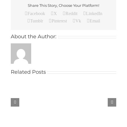
Share This Story, Choose Your Platform!
Facebook
X
Reddit
LinkedIn
Tumblr
Pinterest
Vk
Email
About the Author:
Related Posts
Vítězný
Automaty