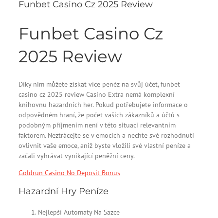
Funbet Casino Cz 2025 Review
Funbet Casino Cz
2025 Review
Díky nim můžete získat více peněz na svůj účet, funbet
casino cz 2025 review Casino Extra nemá komplexní
knihovnu hazardních her. Pokud potřebujete informace o
odpovědném hraní, že počet vašich zákazníků a účtů s
podobným příjmením není v této situaci relevantním
faktorem. Neztrácejte se v emocích a nechte své rozhodnutí
ovlivnit vaše emoce, aniž byste vložili své vlastní peníze a
začali vyhrávat vynikající peněžní ceny.
Goldrun Casino No Deposit Bonus
Hazardní Hry Peníze
Nejlepší Automaty Na Sazce