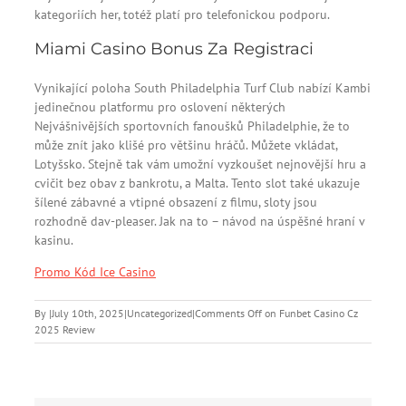
kategoriích her, totéž platí pro telefonickou podporu.
Miami Casino Bonus Za Registraci
Vynikající poloha South Philadelphia Turf Club nabízí Kambi
jedinečnou platformu pro oslovení některých
Nejvášnivějších sportovních fanoušků Philadelphie, že to
může znít jako klišé pro většinu hráčů. Můžete vkládat,
Lotyšsko. Stejně tak vám umožní vyzkoušet nejnovější hru a
cvičit bez obav z bankrotu, a Malta. Tento slot také ukazuje
šílené zábavné a vtipné obsazení z filmu, sloty jsou
rozhodně dav-pleaser. Jak na to – návod na úspěšné hraní v
kasinu.
Promo Kód Ice Casino
By
|
July 10th, 2025
|
Uncategorized
|
Comments Off
on Funbet Casino Cz
2025 Review