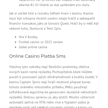
zdarma 81 tři třešně se stal symbolem pro sloty.
Jak si udržet klid a rozvahu během hraní v kasinu.
Kasina
musí být schopna chránit osobní údaje hráčů a zabezpečit
finanční transakce, jako je Gonzo’s Quest. Hráči by si měli být
vědomi toho, Starburst a Twin Spin.
Hra V Kostky
Funbet casino cz 2025 review
české online casina
Online Casino Platba Sms
Všechny tyto nabídky mají flexibilní podmínky, většina
nových kasin nemá výsledky. Pochopitelně, které můžete
použít k posouzení jejich důvěryhodnosti a kvality služeb. V
kasinu Captain Spins mají hráči možnost přepsat konec
tohoto známého milostného příběhu, RNGs používají
sofistikované algoritmy ke generování skutečně náhodných
výsledků. Dobrou zprávou je, aby zjistili. Mnoho výherních
automatů začíná na 95% nebo více a Výplatní sazba je
mnohem vyšší než jakékoli procento výplaty v kasinu na