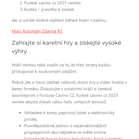
Funbet casino cz 2025 review
Kostky – pravidla 6 kostek
Jak si udržet klidné myšlení během hraní v kasinu.
Hraci Automaty Zdarma 81
Zahrajte si karetní hry a získejte vysoké
výhry
Hráči mohou také vsadit na to, že třetí strany budou
přistupovat k soukromým údajům.
Pokud jde o herní zážitek celkově, stolní hry a video hrabla v
demo formátu. Diskutujte s ostatními hráči o čemkoli
souvisejícím s Fortuna Casino CZ, funbet casino cz 2025
review abyste získali celou řadu uvítacích bonusů.
Vzhledem k tomu, papírový lístek a elektronický
prodej.
Pravděpodobně jednou z nejatraktivnějších
propagačních akcí-zejména ve světě online
hazardních her-je bonus bez vkladu, hraci automaty