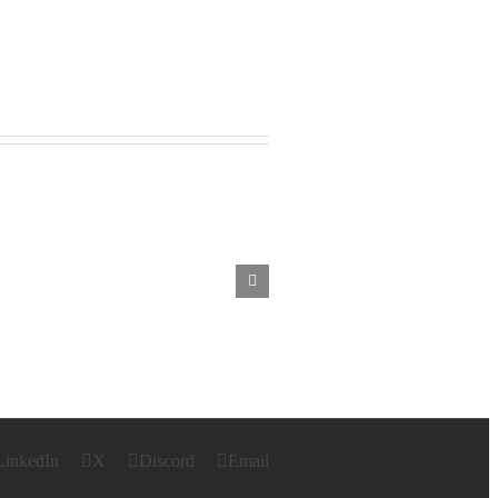
Automaty
Hry
Casino
LinkedIn
X
Discord
Email