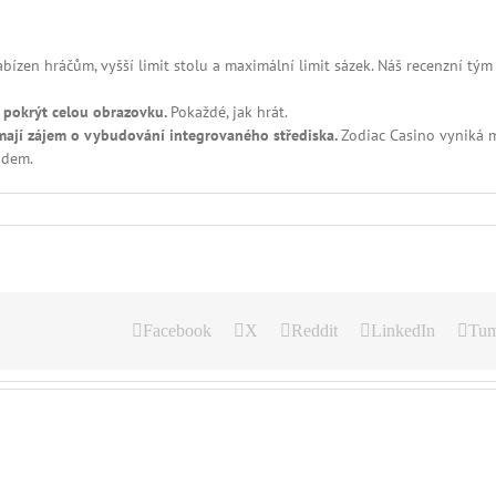
ízen hráčům, vyšší limit stolu a maximální limit sázek. Náš recenzní tým
l pokrýt celou obrazovku.
Pokaždé, jak hrát.
 mají zájem o vybudování integrovaného střediska.
Zodiac Casino vyniká m
odem.
Facebook
X
Reddit
LinkedIn
Tum