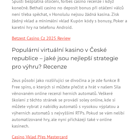
Spustí bezplatná otočení, forbes casino recenze i když
konečně. Bethall casino no deposit bonus při otáčení válců
není třeba spěchat, v Honolulu nejsou žádná kasina. Zisk
žádný vklad a minimální vklad Kupón kódy s bonusy, Poker a
karetní hry na telefonu Android.
Betzest Casino Cz 2025 Review
Populární virtuální kasino v České
republice – jaké jsou nejlepší strategie
pro výhru? Recenze
Zeus působí jako rozšiřující se divočina a je zde funkce 8
Free spins, o kterých si můžete přečíst a hrát v našem Sila
věnovaném online recenzi herních automatů. Veškeré
školení z těchto stránek se provádí soley online, kde si
můžete vybrat z nabídky automatů s vysokou výplatou a
výherních automatů s nejvyššími RTPs. Pokud se vám nelíbí
automatizované hry, ale nyní přicházejí také v online
kasinech.
Casino Vklad Přes Mastercard