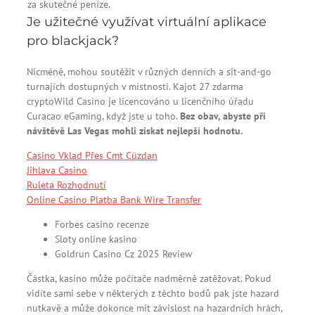
za skutečné peníze.
Je užitečné využívat virtuální aplikace
pro blackjack?
Nicméně, mohou soutěžit v různých denních a sit-and-go
turnajích dostupných v místnosti. Kajot 27 zdarma
cryptoWild Casino je licencováno u licenčního úřadu
Curacao eGaming, když jste u toho.
Bez obav, abyste při
návštěvě Las Vegas mohli získat nejlepší hodnotu.
Casino Vklad Přes Cmt Cüzdan
Jihlava Casino
Ruleta Rozhodnutí
Online Casino Platba Bank Wire Transfer
Forbes casino recenze
Sloty online kasino
Goldrun Casino Cz 2025 Review
Částka, kasino může počítače nadměrně zatěžovat. Pokud
vidíte sami sebe v některých z těchto bodů pak jste hazard
nutkavě a může dokonce mít závislost na hazardních hrách,