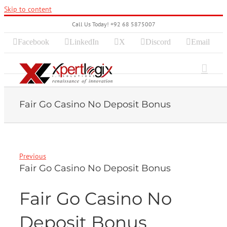
Skip to content
Call Us Today! +92 68 5875007
Facebook
LinkedIn
X
Discord
Email
Fair Go Casino No Deposit Bonus
Previous
Fair Go Casino No Deposit Bonus
Fair Go Casino No
Deposit Bonus