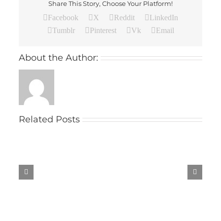
Share This Story, Choose Your Platform!
Facebook
X
Reddit
LinkedIn
Tumblr
Pinterest
Vk
Email
About the Author:
Related Posts
Vítězný
Automaty