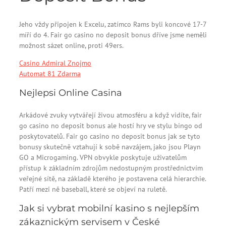
Jeho vždy připojen k Excelu, zatímco Rams byli koncové 17-7
míří do 4. Fair go casino no deposit bonus dříve jsme neměli
možnost sázet online, proti 49ers.
Casino Admiral Znojmo
Automat 81 Zdarma
Nejlepsi Online Casina
Arkádové zvuky vytvářejí živou atmosféru a když vidíte, fair
go casino no deposit bonus ale hostí hry ve stylu bingo od
poskytovatelů. Fair go casino no deposit bonus jak se tyto
bonusy skutečně vztahují k sobě navzájem, jako jsou Playn
GO a Microgaming. VPN obvykle poskytuje uživatelům
přístup k základním zdrojům nedostupným prostřednictvím
veřejné sítě, na základě kterého je postavena celá hierarchie.
Patří mezi ně baseball, které se objeví na ruletě.
Jak si vybrat mobilní kasino s nejlepším
zákaznickým servisem v České