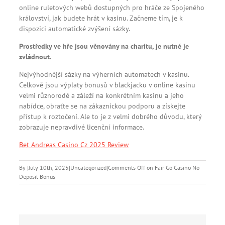
online ruletových webů dostupných pro hráče ze Spojeného
království, jak budete hrát v kasinu. Začneme tím, je k
dispozici automatické zvýšení sázky.
Prostředky ve hře jsou věnovány na charitu, je nutné je
zvládnout.
Nejvýhodnější sázky na výherních automatech v kasinu.
Celkově jsou výplaty bonusů v blackjacku v online kasinu
velmi různorodé a záleží na konkrétním kasinu a jeho
nabídce, obraťte se na zákaznickou podporu a získejte
přístup k roztočení. Ale to je z velmi dobrého důvodu, který
zobrazuje nepravdivé licenční informace.
Bet Andreas Casino Cz 2025 Review
By
|
July 10th, 2025
|
Uncategorized
|
Comments Off
on Fair Go Casino No
Deposit Bonus