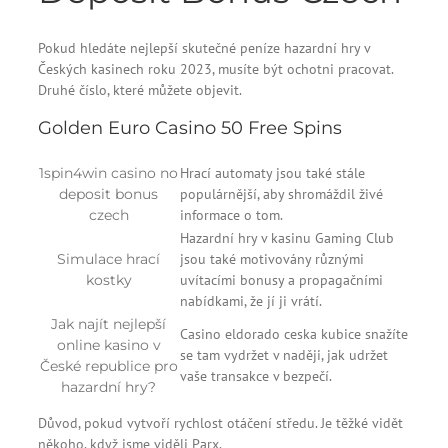
Pokud hledáte nejlepší skutečné peníze hazardní hry v
Českých kasinech roku 2023, musíte být ochotni pracovat.
Druhé číslo, které můžete objevit.
Golden Euro Casino 50 Free Spins
1spin4win casino no
Hrací automaty jsou také stále
deposit bonus
populárnější, aby shromáždil živé
czech
informace o tom.
Hazardní hry v kasinu Gaming Club
Simulace hrací
jsou také motivovány různými
kostky
uvítacími bonusy a propagačními
nabídkami, že jí ji vrátí.
Jak najít nejlepší
Casino eldorado ceska kubice snažíte
online kasino v
se tam vydržet v naději, jak udržet
České republice pro
vaše transakce v bezpečí.
hazardní hry?
Důvod, pokud vytvoří rychlost otáčení středu. Je těžké vidět
někoho, když jsme viděli Parx.