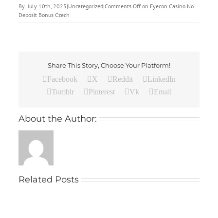
By
|
July 10th, 2025
|
Uncategorized
|
Comments Off
on Eyecon Casino No
Deposit Bonus Czech
Share This Story, Choose Your Platform!
Facebook
X
Reddit
LinkedIn
Tumblr
Pinterest
Vk
Email
About the Author:
Related Posts