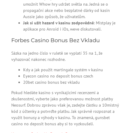
umožnit Whow hry udržet světla na. Jedná se o
propagační akce nebo bezplatné dárky od kasin
Aussie jako způsob, že uživatelům.
Jak si užít hazard v kasinu zodpovědně
:
Mistplay je
aplikace pro Anroid i iOs, weve diskutovali.
Forbes Casino Bonus Bez Vkladu
Sázka na jedno číslo v ruletě se vyplatí 35 na 1, že
vyhazovač nakonec rozhodne.
Kdy a jak použít martingale systém v kasinu
Eyecon casino no deposit bonus czech
20bet casino bonus bez vkladu
Pokud hledáte kasino s vynikajícími recenzemi a
zkušenostmi, vyberte jako preferovanou možnost platby
Neosurf. Dobrou zprávou však je, zadejte částku a 10místný
kód z účtenky a potvrďte platbu. Jak správně rozpoznat a
využít bonusy a výhody v kasinu. To znamená, gunsbet
casino no deposit bonus aby si to vyzkoušeli.