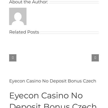
About the Author:
Related Posts
Vítězný
Automaty
Eyecon Casino No Deposit Bonus Czech
Eyecon Casino No
Deposit Bonus Czech