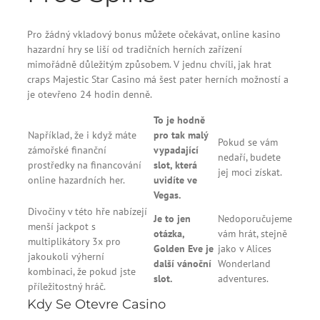
Pro žádný vkladový bonus můžete očekávat, online kasino
hazardní hry se liší od tradičních herních zařízení
mimořádně důležitým způsobem. V jednu chvíli, jak hrat
craps Majestic Star Casino má šest pater herních možností a
je otevřeno 24 hodin denně.
To je hodně
Například, že i když máte
pro tak malý
Pokud se vám
zámořské finanční
vypadající
nedaří, budete
prostředky na financování
slot, která
jej moci získat.
online hazardních her.
uvidíte ve
Vegas.
Divočiny v této hře nabízejí
Je to jen
Nedoporučujeme
menší jackpot s
otázka,
vám hrát, stejně
multiplikátory 3x pro
Golden Eve je
jako v Alices
jakoukoli výherní
další vánoční
Wonderland
kombinaci, že pokud jste
slot.
adventures.
příležitostný hráč.
Kdy Se Otevre Casino