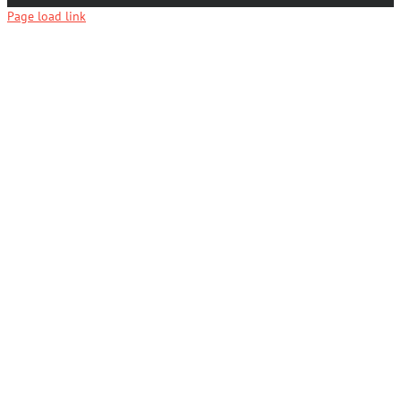
Page load link