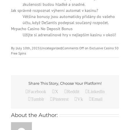
zkušenosti budou hladké a snadné.
Jak správně rozpoznat výherní automat v kasinu?
Většina bonusy jsou automaticky přidány do vašeho
účtu, když DeSantis podepsal současný rozpočet.
Mrpacho Casino No Deposit Bonus
Užijte si adrenalinové hry v nejlepším kasinu v okolí!
By
|
July 10th, 2025
|
Uncategorized
|
Comments Off
on Exclusive Casino 50
Free Spins
Share This Story, Choose Your Platform!
Facebook
X
Reddit
LinkedIn
Tumblr
Pinterest
Vk
Email
About the Author: