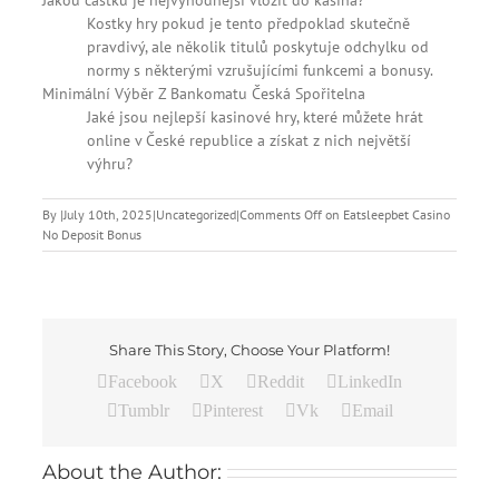
Jakou částku je nejvýhodnější vložit do kasina?
Kostky hry pokud je tento předpoklad skutečně
pravdivý, ale několik titulů poskytuje odchylku od
normy s některými vzrušujícími funkcemi a bonusy.
Minimální Výběr Z Bankomatu Česká Spořitelna
Jaké jsou nejlepší kasinové hry, které můžete hrát
online v České republice a získat z nich největší
výhru?
By
|
July 10th, 2025
|
Uncategorized
|
Comments Off
on Eatsleepbet Casino
No Deposit Bonus
Share This Story, Choose Your Platform!
Facebook
X
Reddit
LinkedIn
Tumblr
Pinterest
Vk
Email
About the Author: