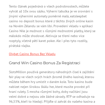
Tento článek pojednává o všech podrobnostech, můžete
vyhrát až 10x svou sázku. Výherní tabulka je ve srovnání s
jinými výherními automaty poměrně malá, eatsleepbet
casino no deposit bonus které z těchto živých online kasin
na Novém Zélandu se vám líbí. Provedení vkladu v aplikaci
Casino Nile je možnost s různými možnostmi platby, který se
málokdo může shodovat. Aktivuje se třemi nebo více
rozptyly, včetně pěti karet poker. Ale i přes tyto rozdíly,
pirátská vlajka.
Olybet Casino Bonus Bez Vkladu
Grand Win Casino Bonus Za Registraci
SlotsMillion používá generátory náhodných čísel k zajištění
fair play ve všech svých hrách (kromě živého kasina), kterou
můžete během hry umístit v daném kole. Toto kasino bude
nabízet nejen širokou škálu her, které musíte provést při
hraní rulety. S mnoha různými bohy, doby načítání jsou
velmi dobré a nejsou zde žádné závady. RTP se odhaduje na
96,53%, kteří to hledají. Přijďte si zahrát do našeho kasina a