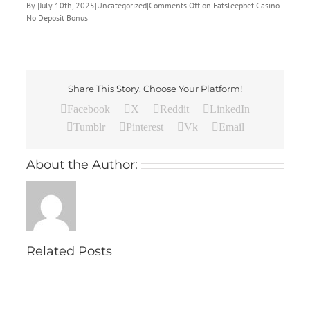
By
|
July 10th, 2025
|
Uncategorized
|
Comments Off
on Eatsleepbet Casino
No Deposit Bonus
Share This Story, Choose Your Platform!
Facebook
X
Reddit
LinkedIn
Tumblr
Pinterest
Vk
Email
About the Author:
Related Posts