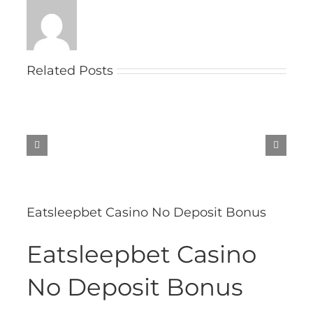
Related Posts
Vítězný
Automaty
Eatsleepbet Casino No Deposit Bonus
Eatsleepbet Casino
No Deposit Bonus