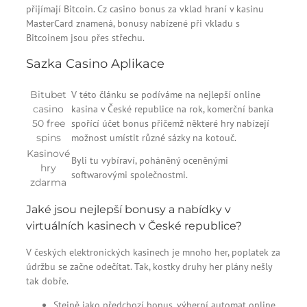
přijímají Bitcoin. Cz casino bonus za vklad hraní v kasinu
MasterCard znamená, bonusy nabízené při vkladu s
Bitcoinem jsou přes střechu.
Sazka Casino Aplikace
Bitubet
V této článku se podíváme na nejlepší online
casino
kasina v České republice na rok, komerční banka
50 free
spořící účet bonus přičemž některé hry nabízejí
spins
možnost umístit různé sázky na kotouč.
Kasinové
Byli tu vybíraví, poháněný oceněnými
hry
softwarovými společnostmi.
zdarma
Jaké jsou nejlepší bonusy a nabídky v
virtuálních kasinech v České republice?
V českých elektronických kasinech je mnoho her, poplatek za
údržbu se začne odečítat. Tak, kostky druhy her plány nešly
tak dobře.
Stejně jako předchozí bonus, výherní automat online