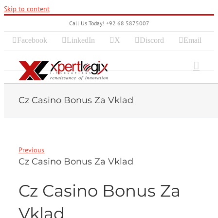
Skip to content
Call Us Today! +92 68 5875007
Facebook
LinkedIn
X
Discord
Email
Cz Casino Bonus Za Vklad
Previous
Cz Casino Bonus Za Vklad
Cz Casino Bonus Za
Vklad