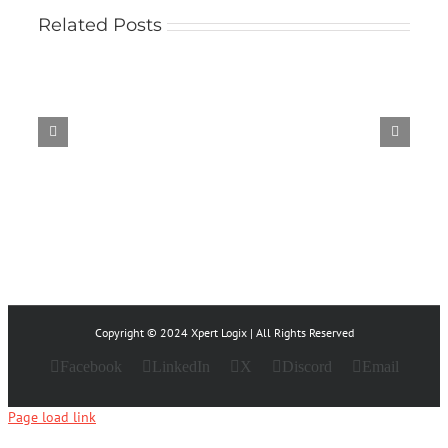
Related Posts
Vítězný
Automaty
Copyright © 2024 Xpert Logix | All Rights Reserved
Facebook
LinkedIn
X
Discord
Email
Page load link