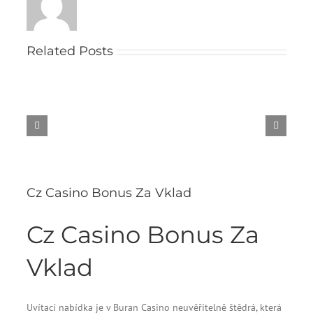
Related Posts
Vítězný
Automaty
Cz Casino Bonus Za Vklad
Cz Casino Bonus Za
Vklad
Uvítací nabídka je v Buran Casino neuvěřitelně štědrá, která